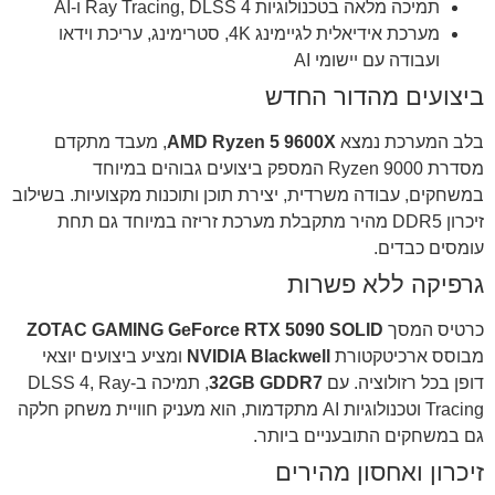
תמיכה מלאה בטכנולוגיות Ray Tracing, DLSS 4 ו-AI
מערכת אידיאלית לגיימינג 4K, סטרימינג, עריכת וידאו
ועבודה עם יישומי AI
ביצועים מהדור החדש
בלב המערכת נמצא
AMD Ryzen 5 9600X
, מעבד מתקדם
מסדרת Ryzen 9000 המספק ביצועים גבוהים במיוחד
במשחקים, עבודה משרדית, יצירת תוכן ותוכנות מקצועיות. בשילוב
זיכרון DDR5 מהיר מתקבלת מערכת זריזה במיוחד גם תחת
עומסים כבדים.
גרפיקה ללא פשרות
כרטיס המסך
ZOTAC GAMING GeForce RTX 5090 SOLID
מבוסס ארכיטקטורת
NVIDIA Blackwell
ומציע ביצועים יוצאי
דופן בכל רזולוציה. עם
32GB GDDR7
, תמיכה ב-DLSS 4, Ray
Tracing וטכנולוגיות AI מתקדמות, הוא מעניק חוויית משחק חלקה
גם במשחקים התובעניים ביותר.
זיכרון ואחסון מהירים