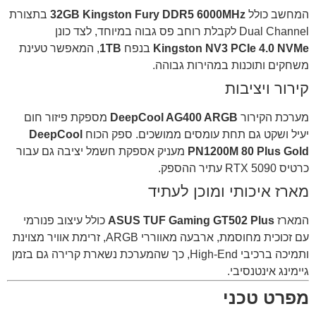
המחשב כולל
32GB Kingston Fury DDR5 6000MHz
בתצורת
Dual Channel לקבלת רוחב פס גבוה במיוחד, לצד כונן
Kingston NV3 PCIe 4.0 NVMe
בנפח
1TB
, המאפשר טעינת
משחקים ותוכנות במהירות גבוהה.
קירור ויציבות
מערכת הקירור
DeepCool AG400 ARGB
מספקת פיזור חום
יעיל ושקט גם תחת עומסים ממושכים. ספק הכוח
DeepCool
PN1200M 80 Plus Gold
מעניק אספקת חשמל יציבה גם עבור
כרטיס RTX 5090 עתיר ההספק.
מארז איכותי ומוכן לעתיד
המארז
ASUS TUF Gaming GT502 Plus
כולל עיצוב פנורמי
עם זכוכית מחוסמת, ארבעה מאווררי ARGB, זרימת אוויר מצוינת
ותמיכה ברכיבי High-End, כך שהמערכת נשארת קרירה גם בזמן
גיימינג אינטנסיבי.
מפרט טכני