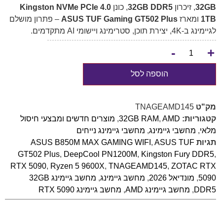
32GB
, זיכרון
32GB DDR5
, כונן
Kingston NVMe PCIe 4.0
1TB
ומארז
ASUS TUF Gaming GT502 Plus
– פתרון מושלם
לגיימינג ב-4K, יצירת תוכן, סטרימינג ויישומי AI מתקדמים.
-
+
הוספה לסל
מק"ט
TNAGEAMD145
קטגוריות:
AMD
,
32GB RAM
,
מוצרים חדשים ומבצעי חיסול
מלאי
,
מחשבי גיימינג
,
מחשבי גיימינג נייחים
תגיות
ASUS TUF
,
ASUS B850M MAX GAMING WIFI
GT502 Plus
,
DeepCool PN1200M
,
Kingston Fury DDR5
,
RTX 5090
,
Ryzen 5 9600X
,
TNAGEAMD145
,
ZOTAC RTX
5090
,
מונדיאל 2026
,
מחשב גיימינג
,
מחשב גיימינג 32GB
DDR5
,
מחשב גיימינג AMD
,
מחשב גיימינג RTX 5090