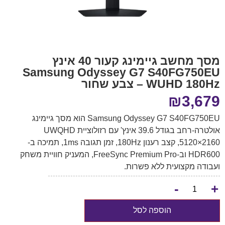
מסך מחשב גיימינג קעור 40 אינץ
Samsung Odyssey G7 S40FG750EU
WUHD 180Hz – צבע שחור
₪
3,679
Samsung Odyssey G7 S40FG750EU הוא מסך גיימינג
אולטרה-רחב בגודל 39.6 אינץ' עם רזולוציית UWQHD
5120×2160, קצב רענון 180Hz, זמן תגובה 1ms, תמיכה ב-
HDR600 וב-FreeSync Premium Pro, המעניק חוויית משחק
ועבודה מקצועית ללא פשרות.
-
+
הוספה לסל