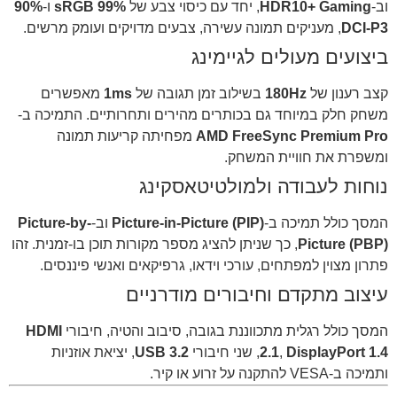
וב-
HDR10+ Gaming
, יחד עם כיסוי צבע של
99% sRGB
ו-
90%
DCI-P3
, מעניקים תמונה עשירה, צבעים מדויקים ועומק מרשים.
ביצועים מעולים לגיימינג
קצב רענון של
180Hz
בשילוב זמן תגובה של
1ms
מאפשרים
משחק חלק במיוחד גם בכותרים מהירים ותחרותיים. התמיכה ב-
AMD FreeSync Premium Pro
מפחיתה קריעות תמונה
ומשפרת את חוויית המשחק.
נוחות לעבודה ולמולטיטאסקינג
המסך כולל תמיכה ב-
Picture-in-Picture (PIP)
וב-
Picture-by-
Picture (PBP)
, כך שניתן להציג מספר מקורות תוכן בו-זמנית. זהו
פתרון מצוין למפתחים, עורכי וידאו, גרפיקאים ואנשי פיננסים.
עיצוב מתקדם וחיבורים מודרניים
המסך כולל רגלית מתכווננת בגובה, סיבוב והטיה, חיבורי
HDMI
DisplayPort 1.4
,
2.1
, שני חיבורי
USB 3.2
, יציאת אוזניות
ותמיכה ב-VESA להתקנה על זרוע או קיר.