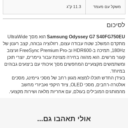
משקל עם מעמד
11.3 ק"ג
לסיכום
Samsung Odyssey G7 S40FG750EU
הוא מסך UltraWide
מתקדם המשלב שטח עבודה עצום, רזולוציה גבוהה, קצב רענון של
180Hz, תמיכה ב-HDR600 וב-FreeSync Premium Pro ועיצוב
קעור מרשים. הוא מהווה בחירה מצוינת עבור גיימרים, יוצרי תוכן
ומשתמשים מקצועיים המחפשים מסך איכותי עם ביצועים גבוהים
במיוחד.
בעידן החדש תוכלו למצוא מגוון רחב של מסכי גיימינג, מסכים
אולטרה-רחבים, מסכי OLED, ציוד היקפי ואביזרי מחשב
מהמותגים המובילים בעולם, עם אחריות מלאה ושירות מקצועי.
אולי תאהבו גם...