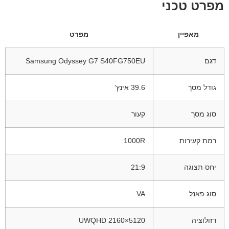
מפרט טכני
מאפיין
מפרט
דגם
Samsung Odyssey G7 S40FG750EU
גודל מסך
39.6 אינץ'
סוג מסך
קעור
רמת קעירות
1000R
יחס תצוגה
21:9
סוג פאנל
VA
רזולוציה
5120×2160 UWQHD