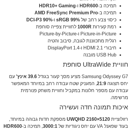
תמיכה ב-
HDR600
ו-
HDR10+ Gaming
תמיכה ב-
AMD FreeSync Premium Pro
כיסוי צבע רחב של
99% sRGB
ו-
90% DCI-P3
רמת קעירות
1000R
לחוויית צפייה סוחפת
Picture-in-Picture ו-Picture-by-Picture
רגלית מתכווננת לגובה, סיבוב והטיה
חיבורי HDMI 2.1 ו-DisplayPort 1.4
USB Hub מובנה
חוויית UltraWide סוחפת
Samsung Odyssey G7 מציע מסך קעור בגודל
39.6 אינץ'
עם
יחס תצוגה
21:9
, המעניק שטח עבודה רחב במיוחד המאפשר
עבודה עם מספר חלונות במקביל וחוויית משחק פנורמית
מרשימה.
איכות תמונה חדה ועשירה
רזולוציית
5120×2160 UWQHD
מספקת חדות גבוהה במיוחד,
בעוד שפאנל VA עם יחס ניגודיות של
3000:1
, תמיכה ב-
HDR600