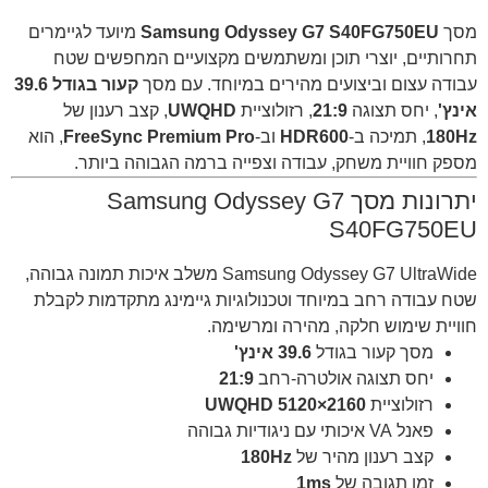
מסך
Samsung Odyssey G7 S40FG750EU
מיועד לגיימרים
תחרותיים, יוצרי תוכן ומשתמשים מקצועיים המחפשים שטח
עבודה עצום וביצועים מהירים במיוחד. עם מסך
קעור בגודל 39.6
אינץ'
, יחס תצוגה
21:9
, רזולוציית
UWQHD
, קצב רענון של
180Hz
, תמיכה ב-
HDR600
וב-
FreeSync Premium Pro
, הוא
מספק חוויית משחק, עבודה וצפייה ברמה הגבוהה ביותר.
יתרונות מסך Samsung Odyssey G7
S40FG750EU
Samsung Odyssey G7 UltraWide משלב איכות תמונה גבוהה,
שטח עבודה רחב במיוחד וטכנולוגיות גיימינג מתקדמות לקבלת
חוויית שימוש חלקה, מהירה ומרשימה.
מסך קעור בגודל
39.6 אינץ'
יחס תצוגה אולטרה-רחב
21:9
רזולוציית
UWQHD 5120×2160
פאנל VA איכותי עם ניגודיות גבוהה
קצב רענון מהיר של
180Hz
זמן תגובה של
1ms