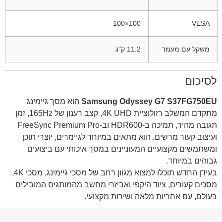
100×100
VESA
משקל עם מעמד
11.2 ק"ג
לסיכום
Samsung Odyssey G7 S37FG750EU
הוא מסך גיימינג
מתקדם המשלב רזולוציית 4K UHD, קצב רענון של 165Hz, זמן
תגובה מהיר, תמיכה ב-HDR600 וב-FreeSync Premium Pro
ועיצוב קעור מרשים. הוא מתאים במיוחד לגיימרים, יוצרי תוכן
ומשתמשים מקצועיים המעוניינים במסך איכותי עם ביצועים
גבוהים במיוחד.
בעידן החדש תוכלו למצוא מגוון רחב של מסכי גיימינג, מסכי 4K,
מסכים קעורים, ציוד היקפי ואביזרי מחשב מהמותגים המובילים
בעולם, עם אחריות מלאה ושירות מקצועי.