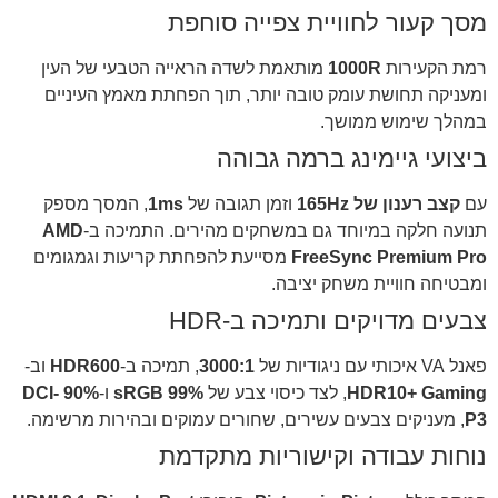
מסך קעור לחוויית צפייה סוחפת
רמת הקעירות
1000R
מותאמת לשדה הראייה הטבעי של העין
ומעניקה תחושת עומק טובה יותר, תוך הפחתת מאמץ העיניים
במהלך שימוש ממושך.
ביצועי גיימינג ברמה גבוהה
עם
קצב רענון של 165Hz
וזמן תגובה של
1ms
, המסך מספק
תנועה חלקה במיוחד גם במשחקים מהירים. התמיכה ב-
AMD
FreeSync Premium Pro
מסייעת להפחתת קריעות וגמגומים
ומבטיחה חוויית משחק יציבה.
צבעים מדויקים ותמיכה ב-HDR
פאנל VA איכותי עם ניגודיות של
3000:1
, תמיכה ב-
HDR600
וב-
HDR10+ Gaming
, לצד כיסוי צבע של
99% sRGB
ו-
90% DCI-
P3
, מעניקים צבעים עשירים, שחורים עמוקים ובהירות מרשימה.
נוחות עבודה וקישוריות מתקדמת