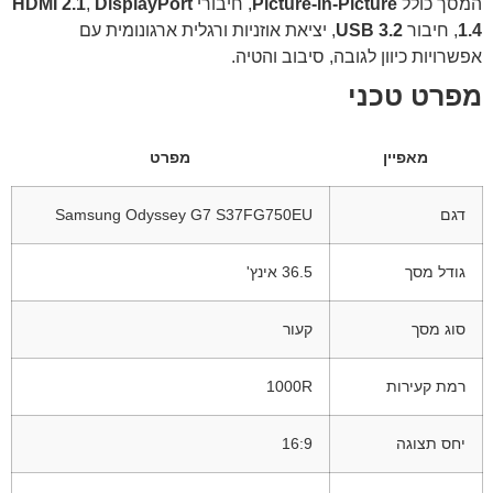
המסך כולל
Picture-in-Picture
, חיבורי
DisplayPort
,
HDMI 2.1
1.4
, חיבור
USB 3.2
, יציאת אוזניות ורגלית ארגונומית עם
אפשרויות כיוון לגובה, סיבוב והטיה.
מפרט טכני
מאפיין
מפרט
דגם
Samsung Odyssey G7 S37FG750EU
גודל מסך
36.5 אינץ'
סוג מסך
קעור
רמת קעירות
1000R
יחס תצוגה
16:9