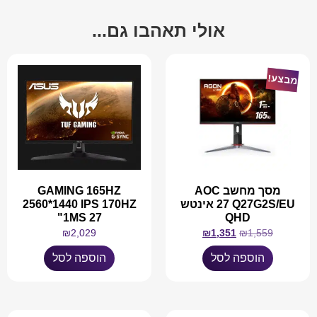
אולי תאהבו גם...
מבצע!
מסך מחשב AOC
GAMING 165HZ
Q27G2S/EU ‏27 ‏אינטש
2560*1440 IPS 170HZ
1MS 27"
QHD
₪
2,029
₪
1,351
₪
1,559
הוספה לסל
הוספה לסל