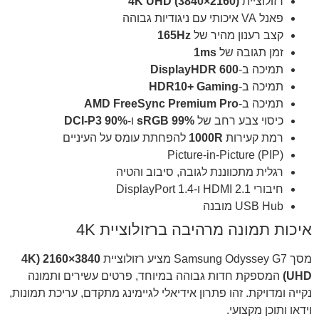
רזולוציית
4K UHD (3840×2160)
פאנל VA איכותי עם ניגודיות גבוהה
קצב רענון מהיר של
165Hz
זמן תגובה של
1ms
תמיכה ב-
DisplayHDR 600
תמיכה ב-
HDR10+ Gaming
תמיכה ב-
AMD FreeSync Premium Pro
כיסוי צבע רחב של
99% sRGB
ו-
90% DCI-P3
רמת קעירות
1000R
להפחתת עומס על העיניים
Picture-in-Picture (PIP)
רגלית מתכווננת לגובה, סיבוב והטיה
חיבורי HDMI 2.1 ו-DisplayPort 1.4
USB Hub מובנה
איכות תמונה מרהיבה ברזולוציית 4K
מסך Samsung Odyssey G7 מציע רזולוציית
3840×2160 (4K
UHD)
המספקת חדות גבוהה במיוחד, פרטים עשירים ותמונה
נקייה ומדויקת. זהו פתרון אידיאלי לגיימינג מתקדם, עריכת תמונות,
וידאו ותוכן מקצועי.