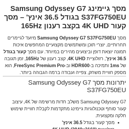
מסך גיימינג Samsung Odyssey G7
S37FG750EU בגודל 36.5 אינץ' – מסך
קעור 4K UHD בקצב רענון 165Hz
מסך
Samsung Odyssey G7 S37FG750EU
מיועד לגיימרים
תחרותיים, יוצרי תוכן ומשתמשים מקצועיים המחפשים איכות
תמונה יוצאת דופן וביצועים מהירים במיוחד. עם מסך
קעור בגודל
36.5 אינץ'
, רזולוציית
4K UHD
, קצב רענון של
165Hz
, זמן תגובה
של
1ms
ותמיכה ב-
HDR600
וב-
FreeSync Premium Pro
, הוא
מספק חוויית משחק, צפייה ועבודה ברמה הגבוהה ביותר.
יתרונות מסך Samsung Odyssey G7
S37FG750EU
Samsung Odyssey G7 משלב חדות מרשימה של 4K, עיצוב
קעור סוחף וטכנולוגיות גיימינג מתקדמות לקבלת חוויית שימוש
חלקה ומקצועית.
מסך קעור בגודל
36.5 אינץ'