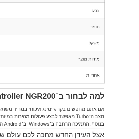
צבע
חומר
משקל
מידות מוצר
אחריות
למה לבחור ב־Nitro Gaming Controller NGR200?
אם אתם מחפשים בקר גיימינג איכותי במחיר משתלם – ה־Nitro NGR200 מספק חוויית משחק מצוינת עם תגובתיות גבוהה ונוחות שי
מצב ה־Turbo מאפשר לבצע פעולות מהירות במיוחד במשחקים תחרותיים, בעוד מנועי הרטט הכפולים מוסיפים תחושת עומק ואקשן לכל משחק.
בנוסף, התמיכה הרחבה ב־Windows וב־Android הופכת אותו לפתרון מצוין לגיימרים שמשחקים במספר פלטפורמות.
אצל העידן החדש מחכה לכם עולם שלם