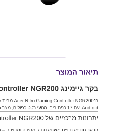
תיאור המוצר
בקר גיימינג Acer Nitro Gaming Controller NGR200 – שליטה מדויקת לגיימרים בכל פלטפורמה
ה־Acer Nitro Gaming Controller NGR200 מבית
r
Android. עם 17 כפתורים, מנועי רטט כפולים, מצב Turbo וחיבור USB-C מתקדם – מדובר בבקר שמוכן לכל משחק.
יתרונות מרכזיים של Acer Nitro Gaming Controller NGR200
הבקר מספק חוויית משחק נוחה, מהירה ומדויקת – בין אם אתם מ