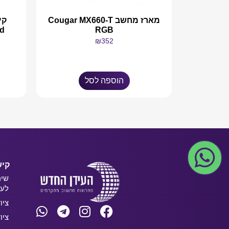
מארז מחשב Cougar MX660-T
d
RGB
₪
352
הוספה לסל
קיש
שיר
לעס
ציו
ציו