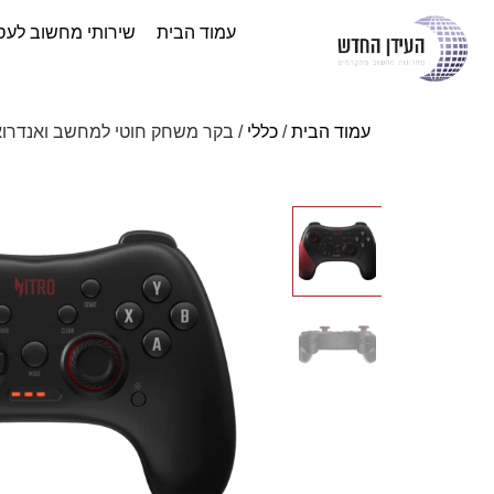
עמוד הבית
שירותי מחשוב לעס
עמוד הבית
/
כללי
/ בקר משחק חוטי למחשב ואנדרואיד Acer Nitro Gaming Controller NGR200 – צבע שחור ואדום שנה אחריות ע"י ה