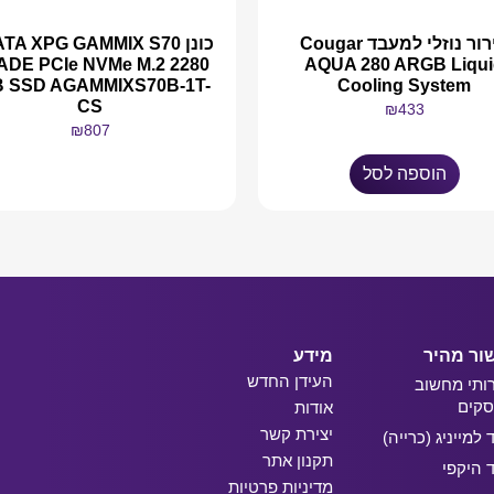
קירור נוזלי למעבד Cougar
כונן TA XPG GAMMIX S70
ADE PCIe NVMe M.2 2280
AQUA 280 ARGB Liqui
B SSD AGAMMIXS70B-1T-
Cooling System
CS
₪
433
₪
807
הוספה לסל
מידע נוסף
ור מהיר
מידע
העידן החדש
ותי מחשוב
קים
אודות
יצירת קשר
ד למייניג (כרייה)
תקנון אתר
ד היקפי
מדיניות פרטיות