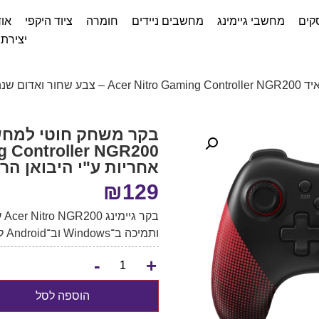
קים
מחשבי גיימינג
מחשבים ניידים
חומרה
ציוד היקפי
אוד
יצירת
יבואן הרשמי
אחריות ע"י היבואן הר
₪
129
ותמיכה ב־Windows וב־Android לחוויית משחק מדויקת ונוחה.
-
+
הוספה לסל