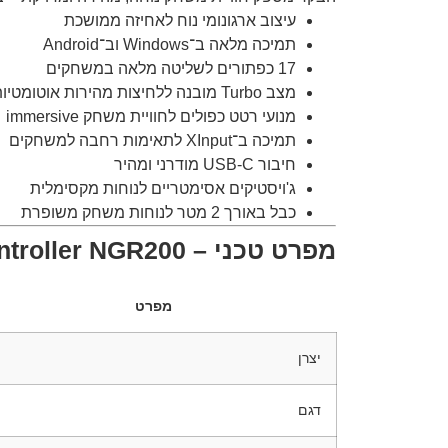
עיצוב ארגונומי נוח לאחיזה ממושכת
תמיכה מלאה ב־Windows וב־Android
17 כפתורים לשליטה מלאה במשחקים
מצב Turbo מובנה ללחיצות מהירות אוטומטיות
מנועי רטט כפולים לחוויית משחק immersive
תמיכה ב־XInput לתאימות רחבה למשחקים
חיבור USB-C מודרני ומהיר
ג'ויסטיקים אסימטריים לנוחות מקסימלית
כבל באורך 2 מטר לנוחות משחק משופרת
מפרט טכני – Acer Nitro Gaming Controller NGR200
מפרט
יצרן
דגם