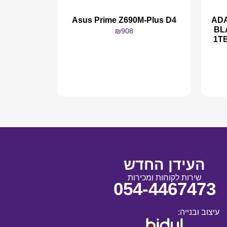
ADA
Asus Prime Z690M-Plus D4
BL
₪
908
1T
מידע נוסף
העידן החדש
שירות לקוחות ומכירות
054-4467473
עיצוב ובנייה: