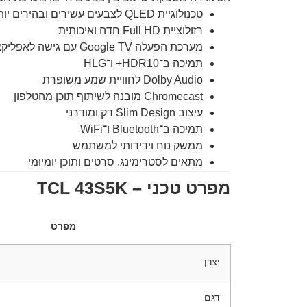
טכנולוגיית QLED לצבעים עשירים ובהירים יותר
רזולוציית Full HD חדה ואיכותית
מערכת הפעלה Google TV עם גישה לאפליקציות מובילות
תמיכה ב־HDR10+ ו־HLG
Dolby Audio לחוויית שמע משופרת
Chromecast מובנה לשיתוף תוכן מהטלפון
עיצוב Slim Design דק ומודרני
תמיכה ב־Bluetooth ו־WiFi
ממשק נוח וידידותי למשתמש
מתאים לסטרימינג, סרטים ותוכן יומיומי
מפרט טכני – TCL 43S5K
מפרט
יצרן
דגם