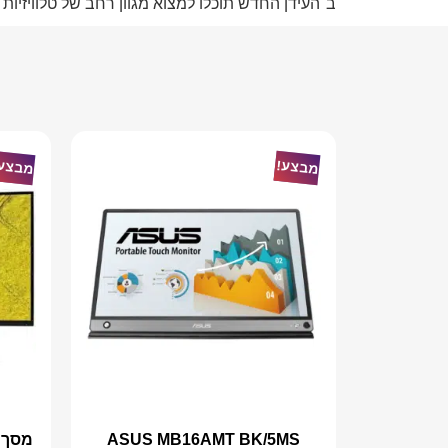
ב־
העידן החדש
תוכלו למצוא מגוון רחב של טלוויזיו
מבצע!
מבצע
ASUS MB16AMT BK/5MS