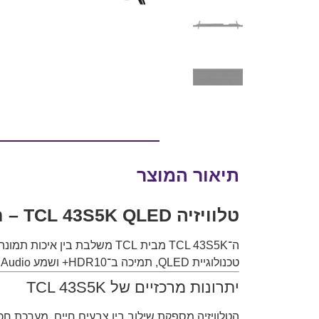
תיאור המוצר
טלוויזיה TCL 43S5K QLED – חוויית צפייה חכמה עם Google TV וצבעי QLED מרהיבים
ה־TCL 43S5K מבית
TCL
טכנולוגיית QLED, תמיכה ב־HDR10+ ושמע Dolby Audio – מדובר בטלוויזיה חכמה שמעניקה חוויית צפייה עשירה ונוחה במיוחד.
יתרונות מרכזיים של TCL 43S5K
הטלוויזיה מספקת שילוב בין צבעים חיים, מערכת ח