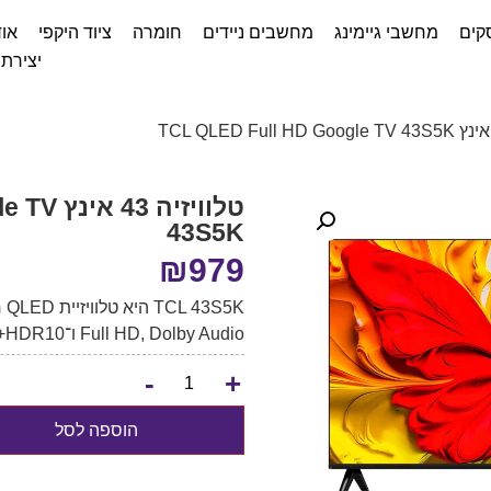
קים
מחשבי גיימינג
מחשבים ניידים
חומרה
ציוד היקפי
אוד
יצירת
טלוויזי
43S5K
₪
979
Full HD, Dolby Audio ו־HDR10+ לצפייה איכותית וחכמה.
-
+
הוספה לסל