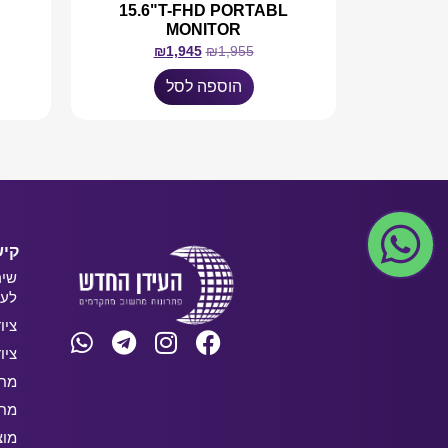
15.6"T-FHD PORTABL
MONITOR
₪
1,945
₪
1,955
הוספה לסל
קיש
שיר
לעס
ציו
ציו
מחש
מחש
מוצ