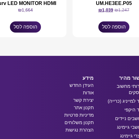
urv LED MONITOR HDMI
UM.HE3EE.P05
₪
1,664
₪
1,039
₪
1,247
הוספה לסל
הוספה לסל
ור מהיר
מידע
העידן החדש
ותי מחשוב
קים
אודות
יצירת קשר
ד למייניג (כרייה)
תקנון אתר
ד היקפי
מדיניות פרטיות
בים ניידים
תקנון משלוחים
בי גיימינג
הצהרת נגישות
רי גיימינג