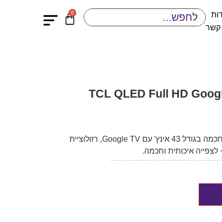
0
ות
 קשר
ה 43 אינץ TCL QLED Full HD Google TV
TCL 43S5K היא טלוויזיית QLED חכמה בגודל 43 אינץ' עם Google TV, רזולוציית