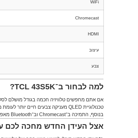
WiFi
Chromecast
HDMI
עיצוב
צבע
למה לבחור ב־TCL 43S5K?
אם אתם מחפשים טלוויזיה חכמה בגודל מושלם לסלון קטן או חדר שינה – ה־TCL 43S5K מספקת שילוב מצוי
טכנולוגיית QLED מעניקה צבעים חיים יותר לעומת מסכי LED רגילים, בעוד Google TV מאפשרת גישה נוחה ל־Netflix, YouTube, Disney+ ושירותי סטרימינג נוספים.
בנוסף, התמיכה ב־Chromecast וב־Bluetooth מאפשרת לחבר מכשירים חיצוניים ולשתף תוכן בקלות ובמהירות.
אצל העידן החדש מחכה לכם עול