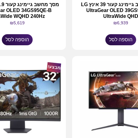
מסך מחשב גיימינג קעור 39 אינץ LG
ear OLED 34GS95QE-B
UltraGear OLED 39G
raWide WQHD 240Hz
UltraWide QH
₪
5,619
₪
6,939
הוספה לסל
הוספה לסל
מבצע!