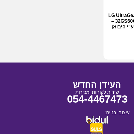
חשב גיימינג קעור "LG UltraGear
32GS60QC-B QHD VA 180Hz 31.5 –
יות ע"י היבואן
העידן החדש
שירות לקוחות ומכירות
054-4467473
עיצוב ובנייה: