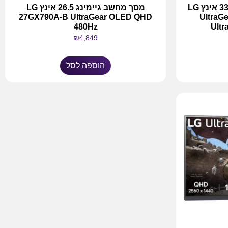
מסך מחשב גיימינג קעור 33.9 אינץ LG
מסך מחשב גיימינג 26.5 אינץ LG
27GX790A-B UltraGear OLED QHD
UltraG
480Hz
Ult
₪
4,849
הוספה לסל