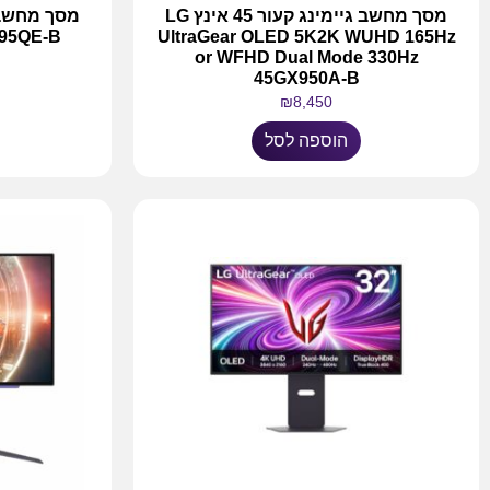
מסך מחשב גיימינג קעור 45 אינץ LG
S95QE-B
UltraGear OLED 5K2K WUHD 165Hz
D
or WFHD Dual Mode 330Hz
45GX950A-B
₪
8,450
הוספה לסל