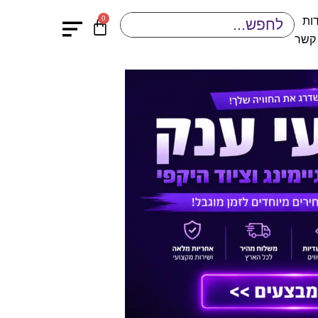
0
ות
 קשר