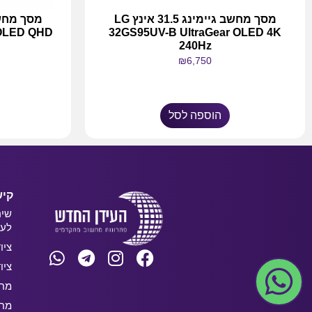
מסך מחשב גיימינג 31.5 אינץ LG
 OLED QHD
32GS95UV-B UltraGear OLED 4K
240Hz
₪
6,750
הוספה לסל
קיש
שיר
לעס
ציו
ציו
מחש
מחש