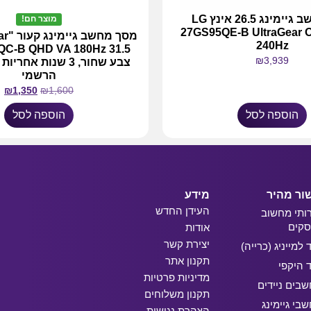
מסך מחשב גיימינג 26.5 אינץ LG
מוצר חם!
27GS95QE-B UltraGear
מסך מ
240Hz
₪
3,939
צבע שחור, 3 שנות אחר
הרשמי
₪
1,350
₪
1,600
הוספה לסל
הוספה לסל
ור מהיר
מידע
העידן החדש
ותי מחשוב
קים
אודות
יצירת קשר
ד למייניג (כרייה)
תקנון אתר
ד היקפי
מדיניות פרטיות
בים ניידים
תקנון משלוחים
בי גיימינג
הצהרת נגישות