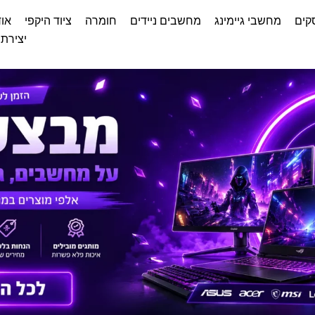
קים
מחשבי גיימינג
מחשבים ניידים
חומרה
ציוד היקפי
אוד
יצירת