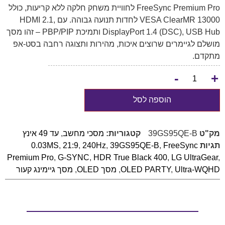
FreeSync Premium Pro לחוויית משחק חלקה ללא קריעות, כולל
VESA ClearMR 13000 לחדות תנועה גבוהה. עם HDMI 2.1,
DisplayPort 1.4 (DSC), USB Hub ותמיכת PBP/PIP – זהו מסך
מושלם לגיימרים שרוצים איכות, מהירות ותצוגה רחבה בסט-אפ
מתקדם.
-
+
הוספה לסל
מק"ט
39GS95QE-B
קטגוריות:
מסכי מחשב
,
עד 49 אינץ
תגיות
FreeSync
,
39GS95QE-B
,
240Hz
,
21:9
,
0.03MS
Premium Pro
,
G-SYNC
,
HDR True Black 400
,
LG UltraGear
,
Ultra-WQHD
,
OLED PARTY
,
מסך OLED
,
מסך גיימינג קעור