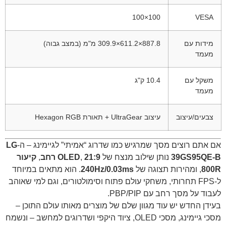
100×100
VESA
מידות עם
887.8×611.2×309.9 מ"מ (במצב גבוה)
מעמד
משקל עם
10.4 ק"ג
מעמד
צבעים/עיצוב
עיצוב UltraGear + תאורת Hexagon RGB
אם אתם רוצים מסך שמרגיש כמו שדרוג “אמיתי” לגיימינג – ה-
LG
39GS95QE-B
נותן שילוב מנצח של
21:9 רחב
,
OLED
,
קיעור
800R
, ומהירות תצוגה של
240Hz/0.03ms
. הוא מתאים במיוחד
ל-FPS תחרותי, משחקי עולם פתוח וסימולטורים, וגם למי שאוהב
לעבוד על מסך רחב עם PBP/PIP.
בעידן החדש יש עוד מגוון שלם של מוצרים מאותו עולם התוכן –
מסכי גיימינג, מסכי OLED, ציוד היקפי ושדרוגים למחשב – ונשמח