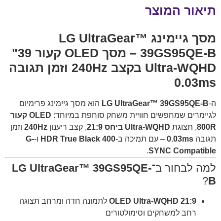
תיאור המוצר
מסך גיימינג
LG UltraGear™
39GS95QE-B
– מסך OLED קעור 39"
Ultra-WQHD בקצב 240Hz וזמן תגובה
0.03ms
ה-
LG UltraGear™ 39GS95QE-B
הוא מסך גיימינג פרימיום
לגיימרים שמחפשים חוויית משחק סוחפת במיוחד:
OLED קעור
800R
, תצוגת
Ultra-WQHD ביחס 21:9
, קצב ריענון
240Hz
וזמן
תגובה
0.03ms
– עם תמיכה ב-
HDR True Black 400
ו-
G-
.
SYNC Compatible
למה לבחור ב־
LG UltraGear™ 39GS95QE-
?
B
OLED Ultra-WQHD 21:9
לתמונה חדה ומרחב תצוגה
רחב למשחקים וסימולטורים