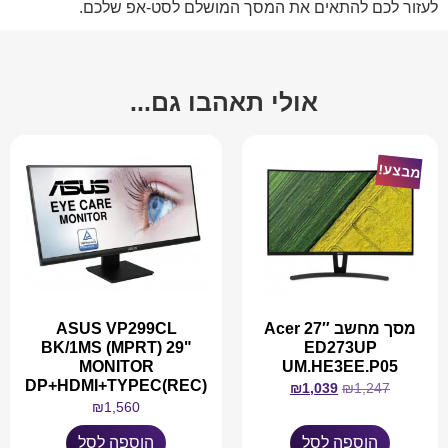
לעזור לכם להתאים את המסך המושלם לסט-אפ שלכם.
אולי תאהבו גם...
מבצע!
מסך מחשב 27″ Acer
ASUS VP299CL
BK/1MS (MPRT) 29"
ED273UP
MONITOR
UM.HE3EE.P05
DP+HDMI+TYPEC(REC)
₪
1,039
₪
1,247
₪
1,560
הוספה לסל
הוספה לסל