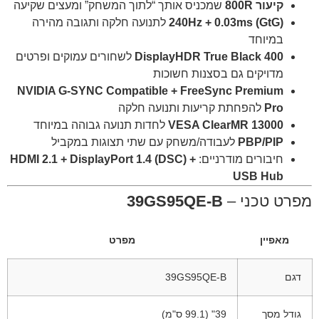
קיעור 800R
שמכניס אותך “לתוך המשחק” ומעצים שקיעה
240Hz + 0.03ms (GtG)
לתנועה חלקה ותגובה מהירה
במיוחד
DisplayHDR True Black 400
לשחורים עמוקים ופרטים
מדויקים גם בסצנות חשוכות
NVIDIA G-SYNC Compatible + FreeSync Premium
Pro
להפחתת קריעות ותנועה חלקה
VESA ClearMR 13000
לחדות תנועה גבוהה במיוחד
PBP/PIP
לעבודה/משחק עם שתי תצוגות במקביל
חיבורים מודרניים:
HDMI 2.1 + DisplayPort 1.4 (DSC) +
USB Hub
מפרט טכני –
39GS95QE-B
מאפיין
מפרט
דגם
39GS95QE-B
גודל מסך
39" (99.1 ס"מ)