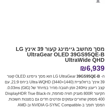
מסך מחשב גיימינג קעור 39 אינץ LG
UltraGear OLED 39GS95QE-B
UltraWide QHD
₪
6,939
ה- LG UltraGear
39GS95QE-B
הוא מסך גיימינג OLED קעור
39 אינץ’ ברזולוציית Ultra-WQHD (3440×1440) ביחס 21:9, עם
קצב ריענון 240Hz וזמן תגובה מהיר במיוחד של 0.03ms (GtG).
הקיעור 800R מעניק חוויה סוחפת, וה-DisplayHDR True Black
400 מספק שחורים עמוקים ופרטים חדים גם בסצנות חשוכות.
המסך תומך ב-NVIDIA G-SYNC Compatible וב-AMD