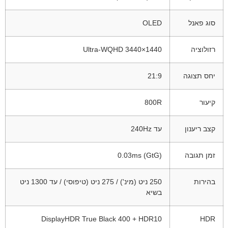
סוג פאנל
OLED
רזולוציה
Ultra-WQHD 3440×1440
יחס תצוגה
21:9
קיעור
800R
קצב ריענון
עד 240Hz
זמן תגובה
0.03ms (GtG)
בהירות
250 ניט (מינ') / 275 ניט (טיפוסי) / עד 1300 ניט
בשיא
DisplayHDR True Black 400 + HDR10
HDR