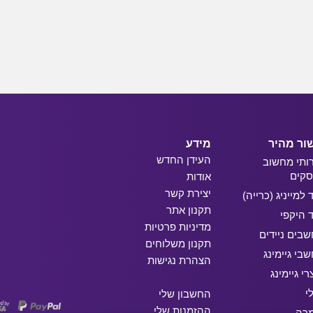
ור מהיר
מידע
העידן החדש
ותי מחשוב
קים
אודות
יצירת קשר
ד למייניג (כרייה)
תקנון אתר
ד היקפי
מדיניות פרטיות
בים ניידים
תקנון משלוחים
בי גיימינג
הצהרת נגישות
רי גיימינג
י
החשבון שלי
ההזמנות שלי
מרה