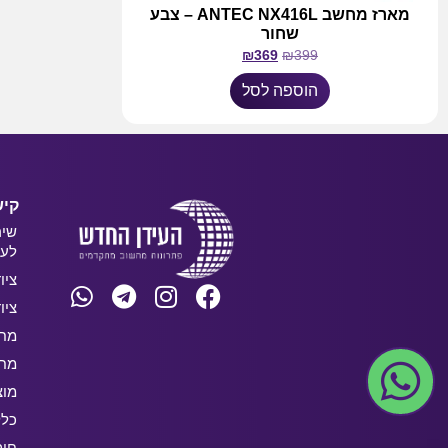
מארז מחשב ANTEC NX416L – צבע
שחור
₪
369
₪
399
הוספה לסל
קיש
שיר
לעס
ציו
ציו
מחש
מחש
מוצ
כלל
חו