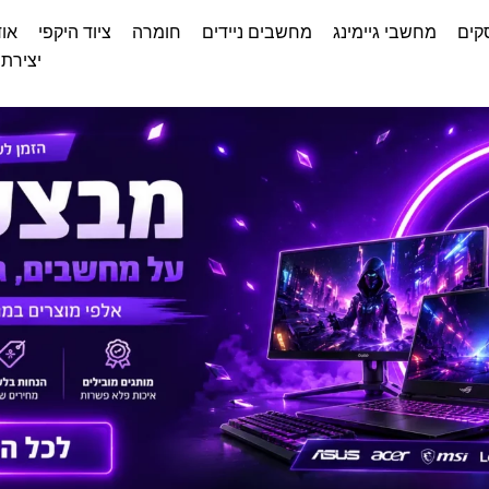
קים
מחשבי גיימינג
מחשבים ניידים
חומרה
ציוד היקפי
אוד
יצירת