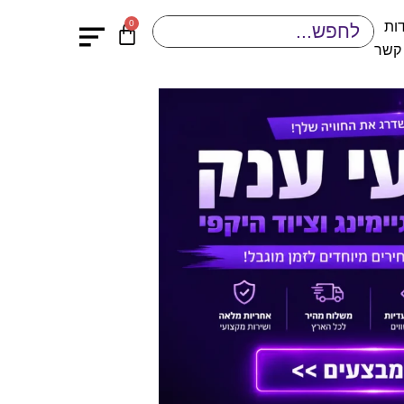
0
ות
 קשר