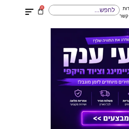
0
ות
 קשר