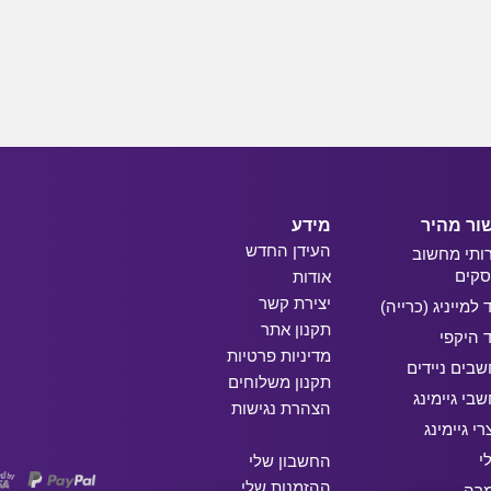
ור מהיר
מידע
העידן החדש
ותי מחשוב
קים
אודות
יצירת קשר
ד למייניג (כרייה)
תקנון אתר
ד היקפי
מדיניות פרטיות
בים ניידים
תקנון משלוחים
בי גיימינג
הצהרת נגישות
רי גיימינג
י
החשבון שלי
ההזמנות שלי
מרה