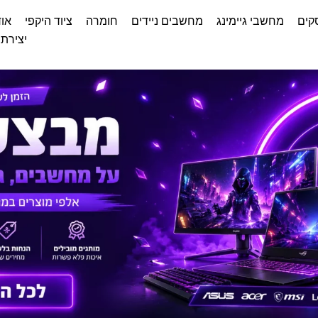
קים
מחשבי גיימינג
מחשבים ניידים
חומרה
ציוד היקפי
אוד
יצירת