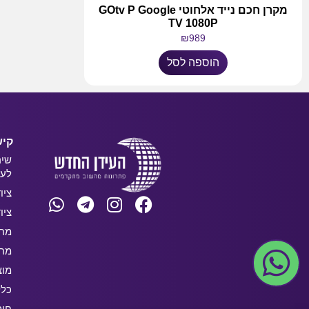
מקרן חכם נייד אלחוטי GOtv P Google
TV 1080P
₪
989
הוספה לסל
קיש
שיר
לעס
ציו
ציו
מחש
מחש
מוצ
כלל
חו