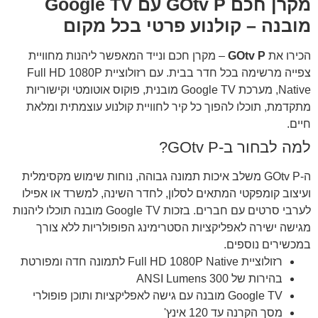
מקרן חכם GOtv P עם Google TV
מובנה – קולנוע פרטי בכל מקום
הכירו את
GOtv P
– מקרן חכם ונייד המאפשר ליהנות מחוויית
צפייה מרשימה בכל חדר בבית. עם רזולוציית Full HD 1080P
Native, מערכת Google TV מובנית, פוקוס אוטומטי וקישוריות
מתקדמת, תוכלו להפוך כל קיר לחוויית קולנוע עוצמתית ומלאת
חיים.
למה לבחור ב-GOtv P?
ה-GOtv P משלב איכות תמונה גבוהה, נוחות שימוש מקסימלית
ועיצוב קומפקטי המתאים לסלון, לחדר השינה, למשרד או אפילו
לערבי סרטים עם חברים. בזכות Google TV מובנה תוכלו ליהנות
מגישה ישירה לאפליקציות הסטרימינג הפופולריות ללא צורך
במכשירים נוספים.
רזולוציית Full HD 1080P Native לתמונה חדה ומפורטת
בהירות של 300 ANSI Lumens
Google TV מובנה עם גישה לאפליקציות ותוכן פופולרי
מסך הקרנה עד 120 אינץ'