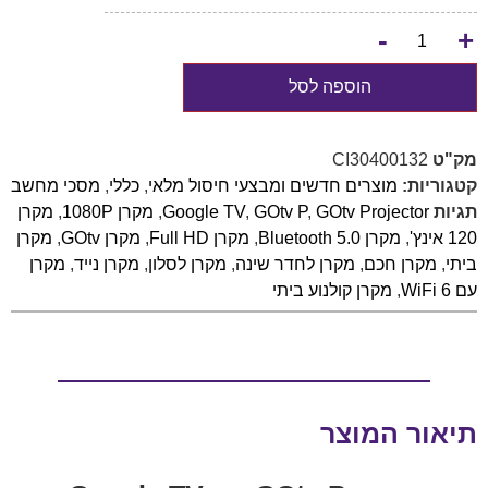
-
+
הוספה לסל
מק"ט
CI30400132
קטגוריות:
מוצרים חדשים ומבצעי חיסול מלאי
,
כללי
,
מסכי מחשב
תגיות
GOtv Projector
,
GOtv P
,
Google TV
,
מקרן 1080P
,
מקרן
120 אינץ'
,
מקרן Bluetooth 5.0
,
מקרן Full HD
,
מקרן GOtv
,
מקרן
ביתי
,
מקרן חכם
,
מקרן לחדר שינה
,
מקרן לסלון
,
מקרן נייד
,
מקרן
עם WiFi 6
,
מקרן קולנוע ביתי
תיאור המוצר