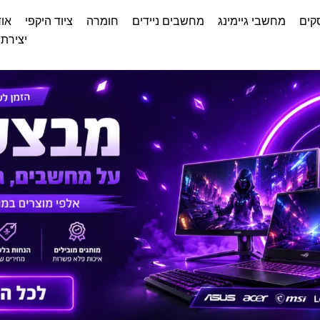
קים
מחשבי גיימינג
מחשבים ניידים
חומרה
ציוד היקפי
אוד
יצירת