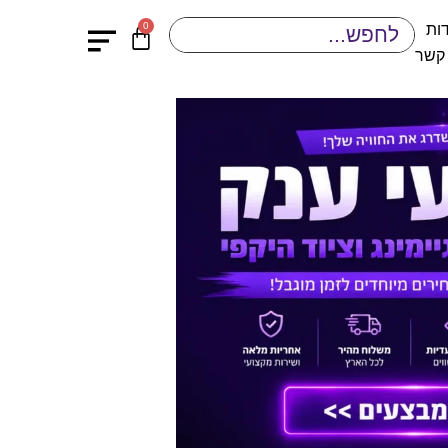
0
ות
 קשר