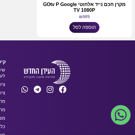
מקרן חכם נייד אלחוטי GOtv P Google
TV 1080P
₪
989
הוספה לסל
קיש
שיר
לעס
ציו
ציו
מחש
מחש
מוצ
כלל
חו