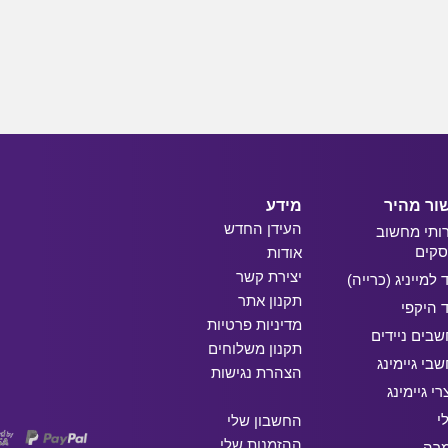
ור מהיר
מידע
העידן החדש
ותי מחשוב
קים
אודות
יצירת קשר
ד למייניג (כרייה)
תקנון אתר
ד היקפי
מדיניות פרטיות
בים ניידים
תקנון משלוחים
בי גיימינג
הצהרת נגישות
רי גיימינג
י
החשבון שלי
ההזמנות שלי
מרה