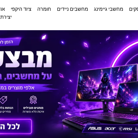
קים
מחשבי גיימינג
מחשבים ניידים
חומרה
ציוד היקפי
אוד
יצירת