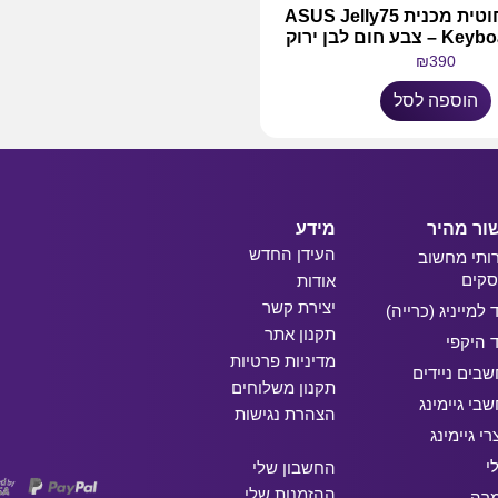
מקלדת אלחוטית מכנית ASUS Jelly75
חום לבן ירוק
₪
390
הוספה לסל
ור מהיר
מידע
העידן החדש
ותי מחשוב
קים
אודות
יצירת קשר
ד למייניג (כרייה)
תקנון אתר
ד היקפי
מדיניות פרטיות
בים ניידים
תקנון משלוחים
בי גיימינג
הצהרת נגישות
רי גיימינג
י
החשבון שלי
ההזמנות שלי
מרה