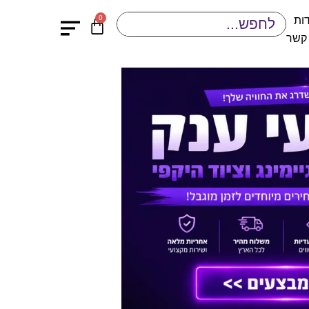
0
ות
 קשר