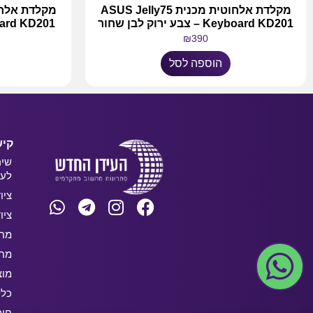
מקלדת אלחוטית מכנית ASUS Jelly75
Keyboard KD201 – צבע ירוק לבן שחור
Keyboard KD201 – צבע 
₪
390
הוספה לסל
קיש
שיר
לעס
ציו
ציו
מחש
מחש
מוצ
כלל
חו