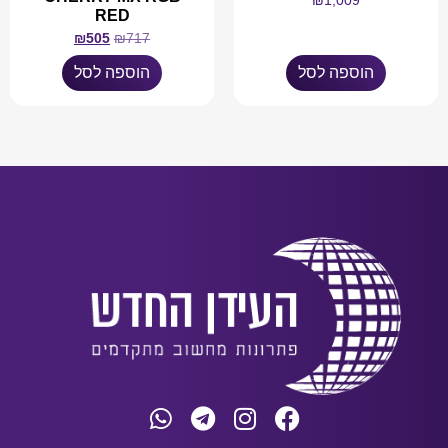
₪
1,009
RED
₪
505
₪
717
הוספה לסל
הוספה לסל