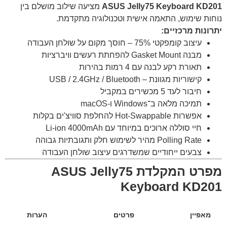
ASUS Jelly75 Keyboard KD201
מציעה שילוב מושלם בין
נוחות שימוש, התאמה אישית וטכנולוגיה מתקדמת.
יתרונות מרכזיים:
עיצוב קומפקטי 75% – חוסך מקום על שולחן העבודה
מבנה Gasket Mount להפחתת רעשים וויברציות
תאורת רקע לבנה עם 4 רמות בהירות
קישוריות מגוונת – USB / ‎2.4GHz / Bluetooth
חיבור לעד 5 מכשירים במקביל
תמיכה מלאה ב־Windows ו-macOS
אפשרות Hot-Swappable להחלפת סוויצ'ים בקלות
חיי סוללה ארוכים במיוחד עם Li-ion 4000mAh
Polling Rate מהיר לשימוש חלק ותגובתיות גבוהה
צבעים ייחודיים שמשדרגים עיצוב שולחן העבודה
מפרט המקלדת ASUS Jelly75
Keyboard KD201
מאפיין
פרטים
הערות