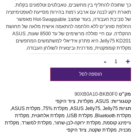
כך שתוכלו להחליף בין מחשבים, טאבלטים וטלפונים בקלות.
תאורת רקע לבנה עם ארבע רמות בהירות מסייעת לאופטימיזציה
של סביבת העבודה, בעוד שמצב Hot-Swappable מאפשר
החלפת סוויצ’ים ללא הלחמה להתאמה אישית מלאה של תחושת
ההקלדה. עם חיי סוללה מרשימים של עד 8500 שעות, ASUS
Jelly75 KD201 היא פתרון אידיאלי למשתמשים המחפשים
מקלדת קומפקטית, מודרנית וביצועית לשולחן העבודה.
-
+
הוספה לסל
מק"ט
90XB0A10-BKB0F0
קטגוריות:
ASUS
,
מקלדות
,
ציוד היקפי
תגיות
Jelly75
,
ASUS Jelly75
,
מקלדת 75%
,
מקלדת ASUS
,
מקלדת Bluetooth
,
מקלדת USB
,
מקלדת אלחוטית
,
מקלדת
גיימינג קוסמת
,
מקלדת ירוקה-לבן-שחור
,
מקלדת למשרד
,
מקלדת
מכנית
,
מקלדת שקטה
,
ציוד היקפי