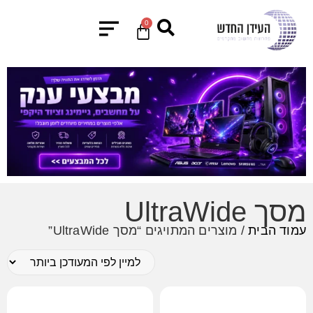
0
מסך UltraWide
עמוד הבית
/ מוצרים המתויגים “מסך UltraWide”