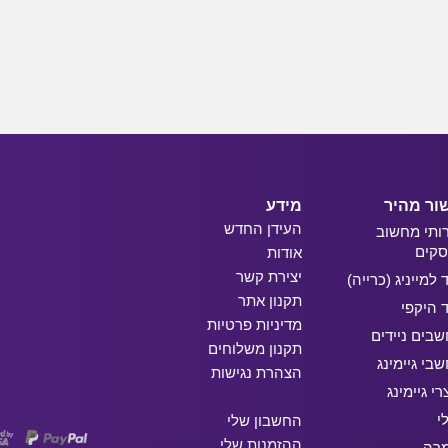
ור מהיר
מידע
העידן החדש
ותי מחשוב
קים
אודות
יצירת קשר
ד למייניג (כרייה)
תקנון אתר
ד היקפי
מדיניות פרטיות
בים ניידים
תקנון משלוחים
בי גיימינג
הצהרת נגישות
רי גיימינג
י
החשבון שלי
ההזמנות שלי
מרה