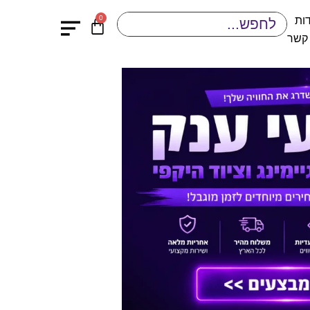
0
ות
 קשר