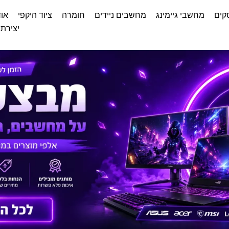
קים
מחשבי גיימינג
מחשבים ניידים
חומרה
ציוד היקפי
אוד
יצירת