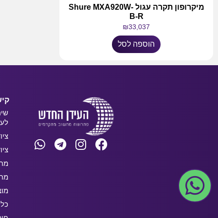
מיקרופון תקרה עגול Shure MXA920W-
B-R
₪
33,037
הוספה לסל
קיש
שיר
לעס
ציו
ציו
מחש
מחש
מוצ
כלל
חו