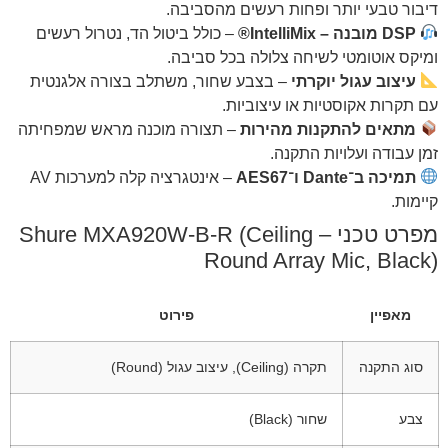
דיבור טבעי יותר ופחות רעשים מהסביבה.
DSP מובנה – IntelliMix®
– כולל ביטול הד, נטרול רעשים
ומיקס אוטומטי לשיחה צלולה בכל סביבה.
עיצוב עגול יוקרתי
– בצבע שחור, משתלב בצורה אלגנטית
עם תקרות אקוסטיות או עיצוביות.
מתאים להתקנות מהירות
– תצורה מוכנה מראש שמפחיתה
זמן עבודה ועלויות התקנה.
תמיכה ב־Dante ו־AES67
– אינטגרציה קלה למערכות AV
קיימות.
מפרט טכני – Shure MXA920W-B-R (Ceiling
Round Array Mic, Black)
מאפיין
פירוט
סוג התקנה
תקרה (Ceiling), עיצוב עגול (Round)
צבע
שחור (Black)