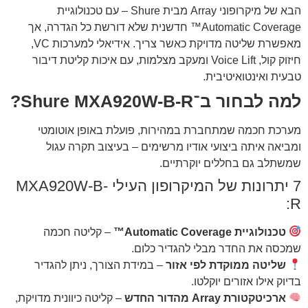
הבא של מיקרופוני Array מבית Shure – עם טכנולוגיית
Automatic Coverage™ חדשנית שלא דורשת כל הגדרה, אך
מאפשרת שליטה מדויקת כאשר צריך. אידיאלי למערכות VC,
חיזוק קול, Voice Lift ומעקב מצלמות, עם איכות קליטת דיבור
טבעית ואינטואיטיבית.
למה לבחור ב־Shure MXA920W-B-R?
מערכת חכמה שמתחברת במהירות, פועלת באופן אוטומטי
ומביאה איתה ביצועי אודיו מרשימים – בעיצוב תקרה עגול
שמשתלב גם בחללים יוקרתיים.
7 יתרונות של המיקרופון העילי MXA920W-B-
R:
טכנולוגיית Automatic Coverage™
– קליטה חכמה
שמכסה את החדר מבלי להגדיר כלום.
שליטה ממוקדת לפי אזור
– במידת הצורך, ניתן להגדיר
בדיוק אילו אזורים יוקלטו.
ארכיטקטורת Array מהדור החדש
– קליטה כיוונית מדויקת,