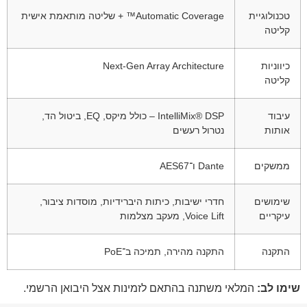
טכנולוגיית
Automatic Coverage™ + שליטה מותאמת אישית
קליטה
כיווניות
Next-Gen Array Architecture
קליטה
עיבוד
IntelliMix® DSP – כולל מיקס, EQ, ביטול הד,
אותות
נטרול רעשים
ממשקים
Dante ו־AES67
שימושים
חדרי ישיבות, כיתות היברידיות, מוסדות ציבור,
עיקריים
Voice Lift, מעקב מצלמות
התקנה
התקנה מהירה, תמיכה ב־PoE
שימו לב:
המלאי משתנה בהתאם לזמינות אצל היבואן הרשמי.