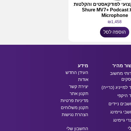
צועי לפודקאסטים והקלטות
איכותיות Shure MV7+ Podcast
Microphone
₪
1,458
הוספה לסל
ור מהיר
מידע
העידן החדש
ותי מחשוב
קים
אודות
יצירת קשר
ד למייניג (כרייה)
תקנון אתר
ד היקפי
מדיניות פרטיות
בים ניידים
תקנון משלוחים
בי גיימינג
הצהרת נגישות
רי גיימינג
י
החשבון שלי