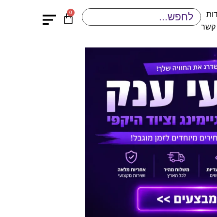
0
ות
 קשר