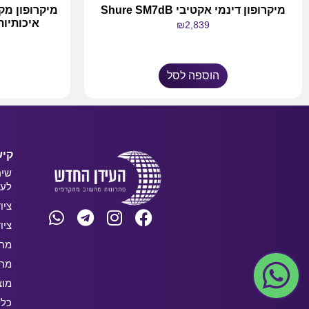
מיקרופון דינמי אקטיבי Shure SM7dB
מיקרופון מק
₪
2,839
הוספה לסל
קיש
שיר
לעס
ציו
ציו
מחש
מחש
מוצ
כלל