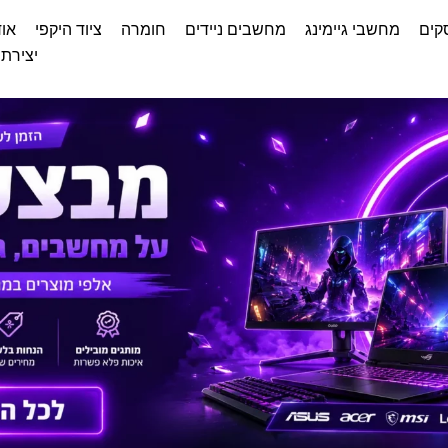
קים
מחשבי גיימינג
מחשבים ניידים
חומרה
ציוד היקפי
אוד
יצירת