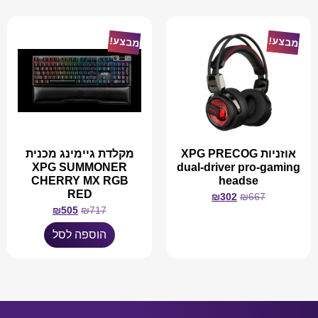
מבצע!
מבצע!
אוזניות XPG PRECOG
מקלדת גיימינג מכנית
XPG SUMMONER
dual-driver pro-gaming
CHERRY MX RGB
headse
RED
₪
302
₪
667
₪
505
₪
717
מידע נוסף
הוספה לסל