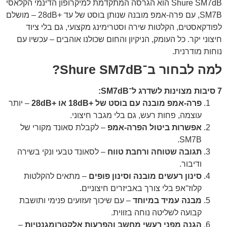
Shure SM7dB הוא הגרסה המתקדמת למיקרופון הדינמי הקלאסי
SM7B, עם פרה-אמפ מובנה שנותן בוסט של עד +28dB – מושלם
לפודקאסטים, הקלטות שירה וסטרימינג מקצועי, גם בלי ציוד
חיצוני יקר. כל העומק, הניקיון והחום שכולנו אוהבים – עכשיו עם
נוחות מודרנית.
למה לבחור ב־Shure SM7dB?
7 סיבות מצוינות לשדרג ל־SM7dB:
פרה-אמפ מובנה עם בוסט של +18dB או +28dB
– יותר
עוצמה, פחות רעש, גם בלי מגבר חיצוני.
אפשרות ביטול הפרה-אמפ
– לקבלת סאונד מקורי של
SM7B.
תגובה שטוחה ורחבת טווח
– לסאונד טבעי ונקי בשירה
ודיבור.
סינון רעשים מובנה וסינון פופים
– מתאים להקלטות
קלוז־אפ בלי צורך באביזרים חיצוניים.
מבנה עמיד במיוחד
– עם שיכוך זעזועים פנימי ותושבת
קבועה לשליטה נוחה בזווית.
הגנה מפני רעשי מחשב והפרעות אלקטרומגנטיות
–