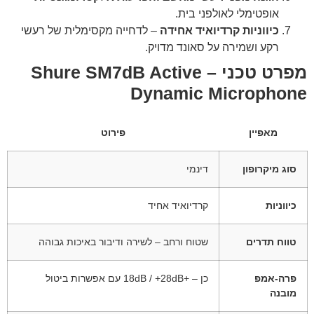
אופטימלי לאולפני בית.
כיווניות קרדיואיד אחידה
– לדחייה מקסימלית של רעשי
רקע ושמירה על סאונד מדויק.
מפרט טכני – Shure SM7dB Active
Dynamic Microphone
מאפיין
פירוט
סוג מיקרופון
דינמי
כיווניות
קרדיואיד אחיד
טווח תדרים
שטוח ורחב – לשירה ודיבור באיכות גבוהה
פרה-אמפ
כן – +18dB / +28dB עם אפשרות ביטול
מובנה