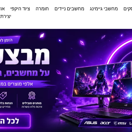
קים
מחשבי גיימינג
מחשבים ניידים
חומרה
ציוד היקפי
אוד
יצירת