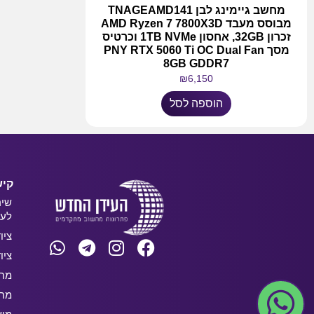
מחשב גיימינג לבן TNAGEAMD141
מבוסס מעבד AMD Ryzen 7 7800X3D
זכרון 32GB, אחסון 1TB NVMe וכרטיס
מסך PNY RTX 5060 Ti OC Dual Fan
8GB GDDR7
₪
6,150
הוספה לסל
קיש
שיר
לעס
ציו
ציו
מחש
מחש