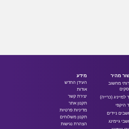
ור מהיר
מידע
העידן החדש
ותי מחשוב
קים
אודות
יצירת קשר
ד למייניג (כרייה)
תקנון אתר
ד היקפי
מדיניות פרטיות
בים ניידים
תקנון משלוחים
בי גיימינג
הצהרת נגישות