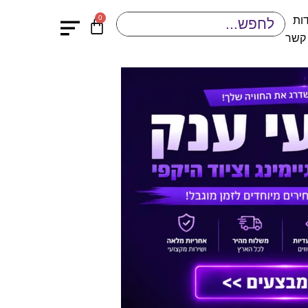
0
ות
 קשר