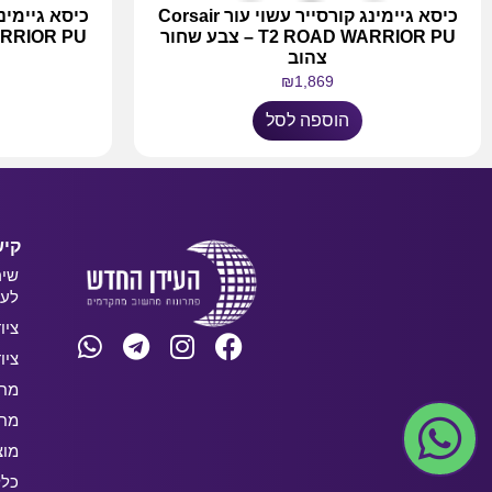
כיסא גיימינג קורסייר עשוי עור Corsair
T2 ROAD WARRIOR PU – צבע שחור
AD WARRIOR PU
צהוב
₪
1,869
הוספה לסל
קיש
שיר
לעס
ציו
ציו
מחש
מחש
מוצ
כלל