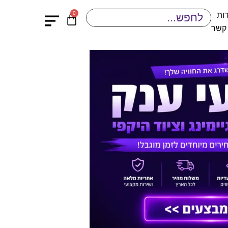
0
ות
 קשר