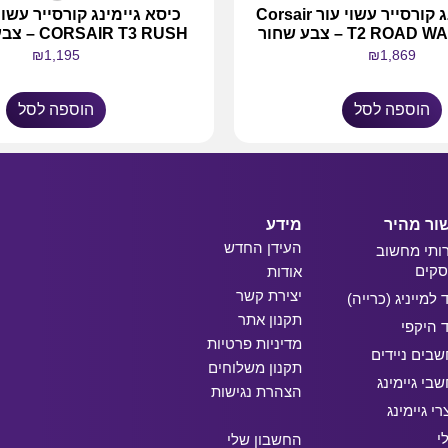
כיסא גיימינג קורסייר עשוי עור Corsair
כיסא גיימינג קורסייר עשו
T2 RO – צבע שחור
CORSAIR T3 RUSH – צבע אפור לבן
₪
1,195
₪
1,869
הוספה לסל
הוספה לסל
ור מהיר
מידע
העידן החדש
ותי מחשוב
קים
אודות
יצירת קשר
ד למייניג (כרייה)
תקנון אתר
ד היקפי
מדיניות פרטיות
בים ניידים
תקנון משלוחים
בי גיימינג
הצהרת נגישות
רי גיימינג
י
החשבון שלי