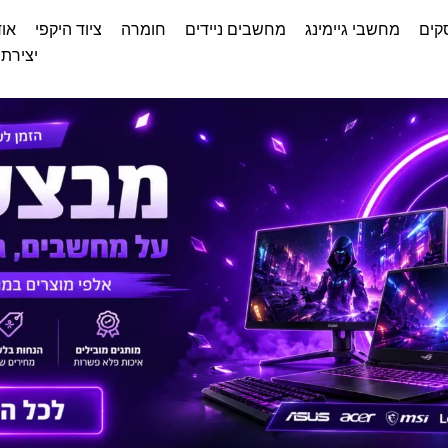
קים
מחשבי גיימינג
מחשבים ניידים
חומרה
ציוד היקפי
אוד
יצירת