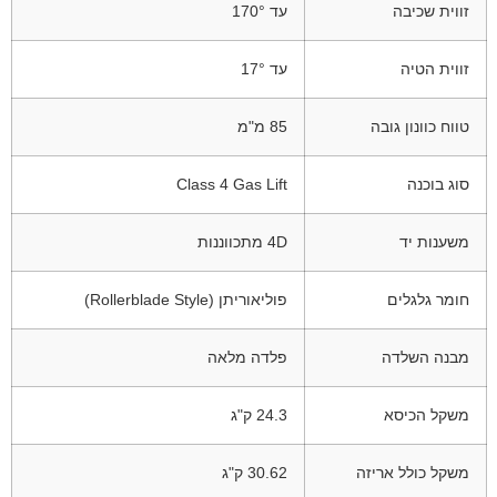
זווית שכיבה
עד 170°
זווית הטיה
עד 17°
טווח כוונון גובה
85 מ"מ
סוג בוכנה
Class 4 Gas Lift
משענות יד
4D מתכווננות
חומר גלגלים
פוליאוריתן (Rollerblade Style)
מבנה השלדה
פלדה מלאה
משקל הכיסא
24.3 ק"ג
משקל כולל אריזה
30.62 ק"ג