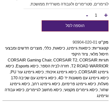
לגיימרים, סטרימרים ולעבודה משרדית ממושכת.
-
+
הוספה לסל
מק"ט
90904-020-01
קטגוריות:
כיסאות גיימינג
,
כיסאות
,
כללי
,
מוצרים חדשים ומבצעי
חיסול מלאי
,
ציוד היקפי
תגיות
CORSAIR
,
CORSAIR T2
,
CORSAIR Gaming Chair
T2 ROAD WARRIOR
,
חזרה לבית הספר
,
כיסא Esports
,
כיסא
גיימינג CORSAIR
,
כיסא גיימינג איכותי
,
כיסא גיימינג עור PU
,
כיסא גיימינג עם משענות יד 4D
,
כיסא גיימינג עם שכיבה 170
מעלות
,
כיסא גיימינג פרימיום
,
כיסא גיימינג רחב
,
כיסא גיימינג
שחור
,
כיסא גיימרים מקצועי
,
כיסא מחשב לגיימרים
,
כיסא עבודה
וגיימינג