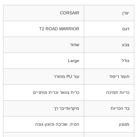
יצרן
CORSAIR
דגם
T2 ROAD WARRIOR
צבע
שחור
גודל
Large
חומר ריפוד
עור PU מחורר
כריות תמיכה
כרית צוואר וכרית מותניים
בד הכריות
מיקרופייבר רך
מנגנון
הטיה, שכיבה וכוונון גובה