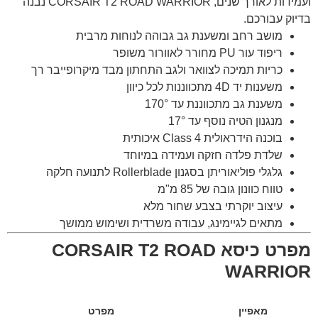
ועמידות לאורך שנים, CORSAIR T2 ROAD WARRIOR נבנה
בדיוק עבורכם.
מושב רחב ומשענת גב גבוהה לנוחות מרבית
ריפוד עור PU מחורר לאוורור משופר
כריות תמיכה לצוואר ולגב התחתון מבד מיקרופייבר רך
משענות יד 4D מתכווננות לכל כיוון
משענת גב מתכווננת עד 170°
מנגנון הטיה נוסף עד 17°
בוכנה הידראולית Class 4 איכותית
שלדת פלדה חזקה ועמידה במיוחד
גלגלי פוליאוריתן בסגנון Rollerblade לתנועה חלקה
טווח כוונון גובה של 85 מ"מ
עיצוב יוקרתי בצבע שחור מלא
מתאים לגיימינג, עבודה משרדית ושימוש ממושך
מפרט כיסא CORSAIR T2 ROAD
WARRIOR
מאפיין
מפרט