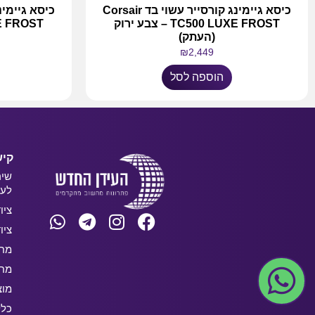
כיסא גיימינג קורסייר עשוי בד Corsair
TC500 LUXE FROST – צבע ירוק
 LUXE FROST
(העתק)
₪
2,449
הוספה לסל
קיש
שיר
לעס
ציו
ציו
מחש
מחש
מוצ
כלל