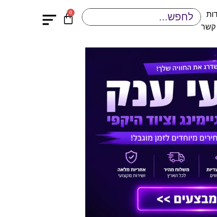
0
ות
 קשר