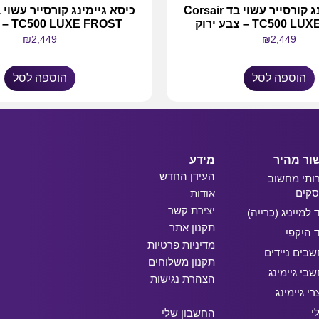
כיסא גיימינג קורסייר עשוי בד Corsair
TC500 – צבע ירוק
TC500 LUXE FROST – צבע לבן
₪
2,449
₪
2,449
הוספה לסל
הוספה לסל
ור מהיר
מידע
העידן החדש
ותי מחשוב
קים
אודות
יצירת קשר
ד למייניג (כרייה)
תקנון אתר
ד היקפי
מדיניות פרטיות
בים ניידים
תקנון משלוחים
בי גיימינג
הצהרת נגישות
רי גיימינג
י
החשבון שלי