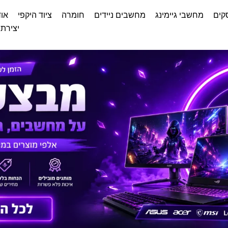
קים
מחשבי גיימינג
מחשבים ניידים
חומרה
ציוד היקפי
אוד
יצירת