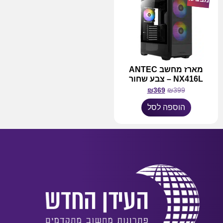
מארז מחשב ANTEC
NX416L – צבע שחור
₪
369
₪
399
הוספה לסל