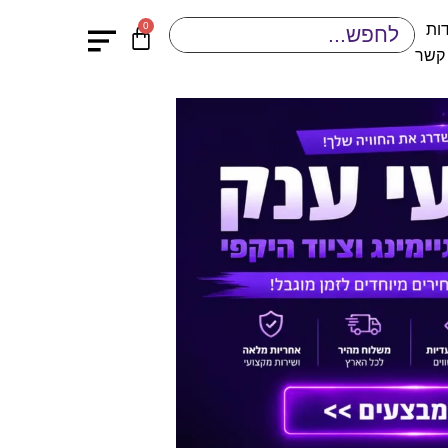
0
ות
 קשר