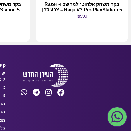
בקר משחק אלחוטי למחשב ו- Razer
Raiju V3 Pro PlayStation 5 – צבע לבן
₪
599
מידע נוסף
קיש
שיר
לעס
ציו
ציו
מחש
מחש
מוצ
כלל