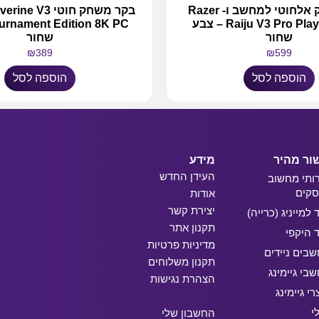
בקר משחק אלחוטי למחשב ו- Razer
בקר משחק חוטי V3
Raiju V3 Pro PlayStation 5 – צבע
שחור
שחור
₪
389
₪
599
הוספה לסל
הוספה לסל
ור מהיר
מידע
העידן החדש
ותי מחשוב
קים
אודות
יצירת קשר
ד למייניג (כרייה)
תקנון אתר
ד היקפי
מדיניות פרטיות
בים ניידים
תקנון משלוחים
בי גיימינג
הצהרת נגישות
רי גיימינג
י
החשבון שלי