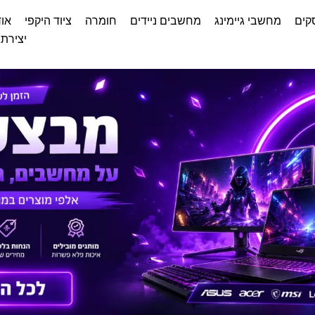
קים
מחשבי גיימינג
מחשבים ניידים
חומרה
ציוד היקפי
אוד
יצירת