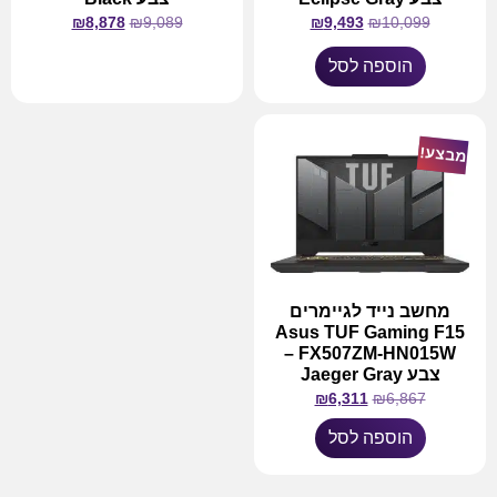
₪
8,878
₪
9,089
₪
9,493
₪
10,099
הוספה לסל
מידע נוסף
מבצע!
מחשב נייד לגיימרים
Asus TUF Gaming F15
FX507ZM-HN015W –
צבע Jaeger Gray
₪
6,311
₪
6,867
הוספה לסל