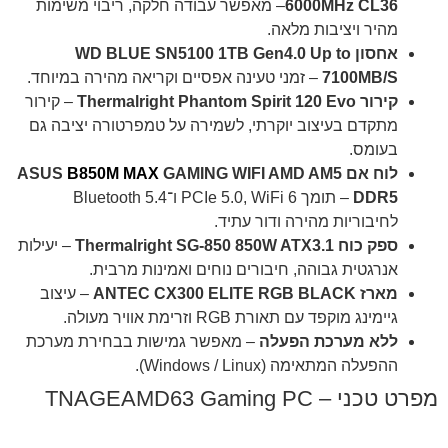
‎6000MHz CL36
– מאפשר עבודה חלקה, ריבוי משימות
מהיר ויציבות מלאה.
אחסון WD BLUE SN5100 1TB Gen4.0 Up to
7100MB/S
– זמני טעינה אפסיים וקריאה מהירה במיוחד.
קירור Thermalright Phantom Spirit 120 Evo
– קירור
מתקדם בעיצוב יוקרתי, לשמירה על טמפרטורה יציבה גם
בעומס.
לוח אם ASUS
GAMING WIFI AMD AM5
B850M MAX
DDR5
– תומך PCIe 5.0, WiFi 6 ו־Bluetooth 5.4
לחיבוריות מהירה ודור עתיד.
ספק כוח Thermalright SG-850 850W ATX3.1
– יעילות
אנרגטית גבוהה, חיבורים נוחים ואמינות מרבית.
מארז ANTEC CX300 ELITE RGB BLACK
– עיצוב
גיימינג מוקפד עם תאורת RGB וזרימת אוויר מעולה.
ללא מערכת הפעלה
– מאפשר גמישות בבחירת מערכת
ההפעלה המתאימה (Windows / Linux).
מפרט טכני – TNAGEAMD63 Gaming PC