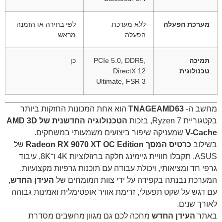
מערכת הפעלה
ללא מערכת
לפי בחירה או הזמנה
הפעלה
מראש
תמיכה
PCIe 5.0, DDR5,
כן
טכנולוגית
DirectX 12
Ultimate, FSR 3
מחשב ה-
TNAGEAMD63
הוא אחת המכונות החזקות ביותר
בקטגוריית Ryzen 7, בזכות
הטכנולוגיה החדשנית של AMD 3D
V-Cache
שמעניקה שיפור ביצועים משמעותי במשחקים.
בשילוב
כרטיס המסך Radeon RX 9070 XT OC Edition
של
ASUS, תקבלו חוויית גיימינג חלקה ברזולוציות 4K ו־8K, עיבוד
גרפי חד ומציאותי, ויכולת עבודה עם תוכנות גרפיות מקצועיות.
המערכת נבנתה בקפידה על ידי צוות המומחים של
העידן החדש
,
עם דגש על שקט תפעולי, זרימת אוויר אופטימלית ואמינות גבוהה
לאורך שנים.
באתר
העידן החדש
מחכה לכם גם מגוון מחשבים מסדרת