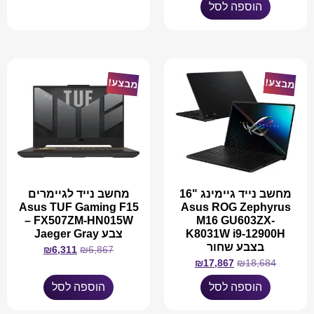
הוספה לסל
מבצע!
מבצע!
מחשב נייד גיימינג "16
מחשב נייד לגיימרים
Asus TUF Gaming F15
Asus ROG Zephyrus
FX507ZM-HN015W –
M16 GU603ZX-
K8031W i9-12900H
צבע Jaeger Gray
בצבע שחור
₪
6,311
₪
6,867
₪
17,867
₪
18,684
הוספה לסל
הוספה לסל