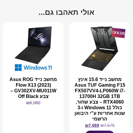
אולי תאהבו גם...
מבצע!
מחשב נייד 15.6 אינץ
מחשב נייד Asus ROG
Flow X13 (2023)
Asus TUF Gaming F15
GV302XV-MU011W –
FX507VV4-LP060W i7-
13700H 32GB 1TB
צבע Off Black
RTX4060 – צבע שחור,
₪
6,060
כולל Windows 11 ו-3
שנות אחריות ע"י היבואן
הרשמי
₪
7,069
₪
7,575
מידע נוסף