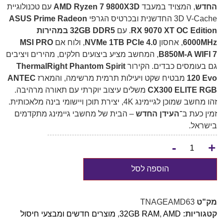
החדש
, המצויד במעבד
AMD Ryzen 7 9800X3D
עם טכנולוגיית
3D V-Cache החדשנית ובכרטיס הגרפי
ASUS Prime Radeon
RX 9070 XT OC Edition
. עם
32GB DDR5 במהירות
‎6000MHz‎
, אחסון
NVMe 1TB PCIe 4.0
, ולוח אם
MSI PRO
B850M-A WIFI 7
, המחשב מציע ביצועים חלקים, מהירים ויציבים
גם בעומסים כבדים. הקירור
ThermalRight Phantom Spirit
120 Evo
מבטיח שקט ויעילות תרמית מרשימה, והמארז
ANTEC
CX300 ELITE RGB
משלים עיצוב יוקרתי עם תאורה מרהיבה.
זהו מחשב שמוכן לגיימינג 4K, יצירת תוכן ויישומי בינה מלאכותית.
זמין כעת ב־
העידן החדש
– הבית של מחשבי גיימינג מתקדמים
בישראל.
-
+
הוספה לסל
מק"ט
TNAGEAMD63
קטגוריות:
AMD
,
32GB RAM
,
מוצרים חדשים ומבצעי חיסול