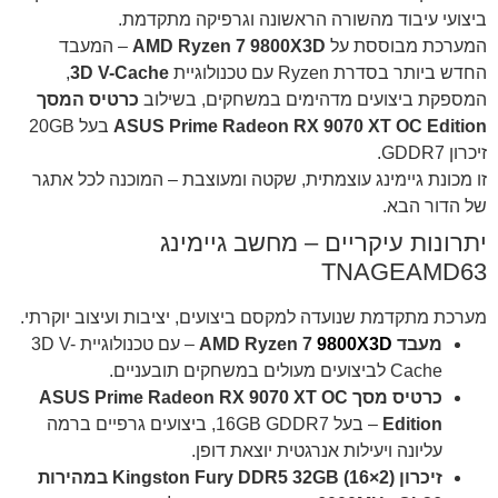
ביצועי עיבוד מהשורה הראשונה וגרפיקה מתקדמת.
המערכת מבוססת על
AMD Ryzen 7 9800X3D
– המעבד
החדש ביותר בסדרת Ryzen עם טכנולוגיית
3D V-Cache
,
המספקת ביצועים מדהימים במשחקים, בשילוב
כרטיס המסך
ASUS Prime Radeon RX 9070 XT OC Edition
בעל 20GB
זיכרון GDDR7.
זו מכונת גיימינג עוצמתית, שקטה ומעוצבת – המוכנה לכל אתגר
של הדור הבא.
יתרונות עיקריים – מחשב גיימינג
TNAGEAMD63
מערכת מתקדמת שנועדה למקסם ביצועים, יציבות ועיצוב יוקרתי.
מעבד AMD Ryzen 7
9800X3D
– עם טכנולוגיית 3D V-
Cache לביצועים מעולים במשחקים תובעניים.
כרטיס מסך ASUS Prime Radeon RX 9070 XT OC
Edition
– בעל 16GB GDDR7, ביצועים גרפיים ברמה
עליונה ויעילות אנרגטית יוצאת דופן.
זיכרון Kingston Fury DDR5 32GB (16×2) במהירות