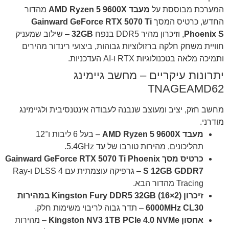
המערכת מבוססת על
מעבד AMD Ryzen 5 9600X
מהדור
החדש, כרטיס המסך
Gainward GeForce RTX 5070 Ti
Phoenix S
, וזיכרון מהיר DDR5 בנפח
32GB
– שילוב שמעניק
חוויית משחק חלקה ברזולוציות גבוהות, ביצועי רינדור מהירים
ותמיכה מלאה בטכנולוגיות RTX ו-AI העדכניות.
יתרונות עיקריים – מחשב גיימינג
TNAGEAMD62
מחשב חזק, יציב ומעוצב שנבנה לעבודה אינטנסיבית ולגיימינג
מודרני.
מעבד AMD Ryzen 5 9600X
– בעל 6 ליבות ו־12
תהליכונים, מהירות טורבו של עד ‎5.4GHz‎.
כרטיס מסך Gainward GeForce RTX 5070 Ti Phoenix
S 12GB GDDR7
– גרפיקה עוצמתית עם DLSS 4 ו-Ray
Tracing מהדור הבא.
זיכרון Kingston Fury DDR5 32GB (16×2) במהירות
‎6000MHz CL30‎
– תדר גבוה לריבוי משימות חלק.
אחסון Kingston NV3 1TB PCIe 4.0 NVMe
– מהירות