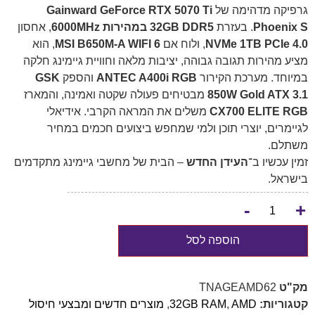
גרפיקה מדהימה של
Gainward GeForce RTX 5070 Ti
Phoenix S
. בעזרת
32GB DDR5 במהירות ‎6000MHz‎
, אחסון
NVMe 1TB PCIe 4.0
, ולוח אם
MSI B650M-A WIFI 6
, הוא
מציע מהירות תגובה גבוהה, יציבות מלאה וחוויית גיימינג חלקה
במיוחד. מערכת הקירור
ANTEC A400i RGB
והספק
GSK
850W Gold ATX 3.1
מבטיחים פעולה שקטה ואמינה, והמארז
CX700 ELITE RGB
משלים את המראה הקרבי. אידיאלי
לגיימרים, יוצרי תוכן ולמי שמחפש ביצועים חכמים במחיר
משתלם.
זמין עכשיו ב־
העידן החדש
– הבית של מחשבי גיימינג מתקדמים
בישראל.
-
+
הוספה לסל
מק"ט
TNAGEAMD62
קטגוריות:
AMD
,
32GB RAM
,
מוצרים חדשים ומבצעי חיסול