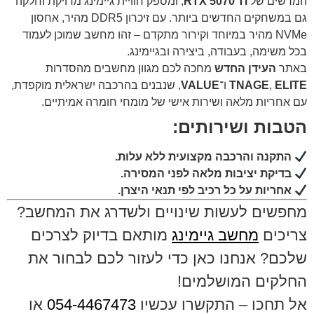
המרשים של
RTX 5070 Ti
, ומספק חוויית גיימינג מדויקת וחלקה
גם במשחקים החדשים ביותר. עם זיכרון DDR5 מהיר, אחסון
NVMe מהיר במיוחד וקירור מתקדם – זהו מחשב שמוכן לעמוד
בכל משימה, בעבודה, ביצירה ובגיימינג.
באתר
העידן החדש
מחכה לכם מגוון מחשבים מהסדרות
ELITE
,
TNAGE
ו־
VALUE
, שנבנים בהרכבה ישראלית מוקפדת,
עם אחריות מלאה ושירות אישי של מומחי חומרה אמיתיים.
הטבות ושירותים:
התקנה והרכבה מקצועית ללא עלות.
בדיקת יציבות מלאה לפני המסירה.
אחריות על כל רכיב לפי תנאי היצרן.
מחפשים לעשות שינויים ולשדרג את המחשב?
צריכים
מחשב גיימינג
מותאם בדיוק לצרכים
שלכם? אנחנו כאן כדי לעזור לכם לבחור את
החלקים המושלמים!
אל תחכו – התקשרו עכשיו
054-4467473
או