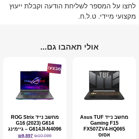
לחצו על המספר לשליחת הודעה וקבלת ייעוץ
מקצועי מיידי. ט.ל.ח.
אולי תאהבו גם...
מבצע!
מחשב נייד Asus TUF
מחשב נייד ROG Strix
G16 (2023) G614
Gaming F15
FX507ZV4-HQ065
G614JI-N4096 – גיימינג
אסוס
₪
9,897
₪
10,099