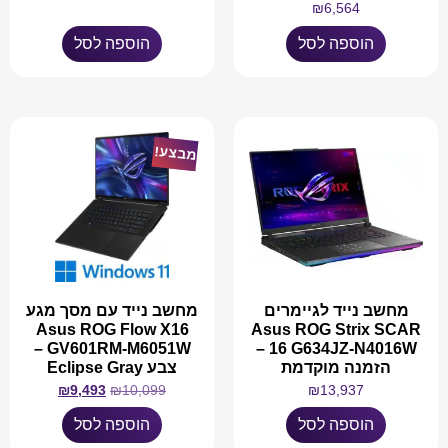
₪
6,564
הוספה לסל
הוספה לסל
מבצע!
מחשב נייד לגיימרים
מחשב נייד עם מסך מגע
Asus ROG Flow X16
Asus ROG Strix SCAR
GV601RM-M6051W –
16 G634JZ-N4016W –
הזמנה מוקדמת
צבע Eclipse Gray
₪
9,493
₪
10,099
₪
13,937
הוספה לסל
הוספה לסל