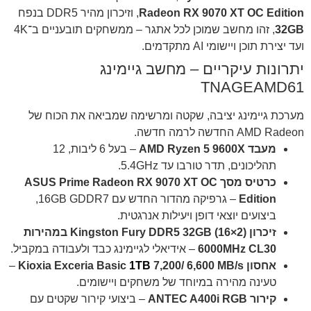
Radeon RX 9070 XT OC Edition
, וזיכרון מהיר DDR5 בנפח
32GB
, זהו מחשב שמוכן לכל אתגר – ממשחקים תובעניים ב־4K
ועד יצירת תוכן ויישומי AI מתקדמים.
יתרונות עיקריים – מחשב גיימינג
TNAGEAMD61
מערכת גיימינג יציבה, שקטה ומרשימה שמביאה את הכוח של
AMD Radeon החדשה לרמה חדשה.
מעבד AMD Ryzen 5 9600X
– בעל 6 ליבות, 12
תהליכונים, תדר טורבו עד ‎5.4GHz‎.
כרטיס מסך ASUS Prime Radeon RX 9070 XT OC
Edition
– גרפיקה מהדור החדש עם 16GB GDDR7,
ביצועים יוצאי דופן ויעילות אנרגטית.
זיכרון Kingston Fury DDR5 32GB (16×2) במהירות
‎6000MHz CL30‎
– אידיאלי לגיימינג כבד ולעבודה במקביל.
אחסון Kioxia Exceria Basic
7,200/ 6,600 MB/s
1TB
–
טעינה מהירה במיוחד של משחקים ויישומים.
קירור ANTEC A400i RGB
– ביצועי קירור שקטים עם