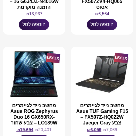
16 G634JZ-N4016W –
FX507ZV4-HQ065
אסוס
הזמנה מוקדמת
₪
13,937
₪
6,564
הוספה לסל
הוספה לסל
מבצע!
מבצע!
מחשב נייד לגיימרים
מחשב נייד לגיימרים
Asus ROG Zephyrus
Asus TUF Gaming F15
Duo 16 GX650RX-
FX507Z-HQ022W –
צבע Jaeger Gray
LO189W – צבע שחור
₪
19,694
₪
20,401
₪
6,059
₪
7,069