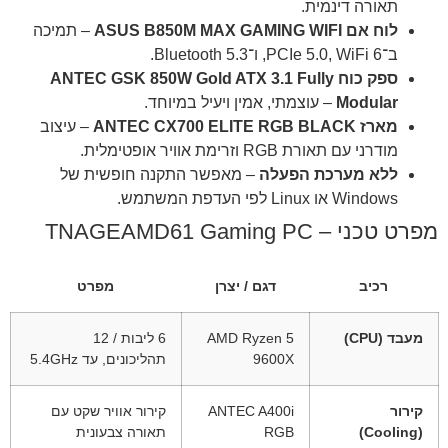
תאורה דינמית.
לוח אם ASUS B850M MAX GAMING WIFI
– תמיכה
ב־PCIe 5.0, WiFi 6, ו־Bluetooth 5.3.
ספק כוח ANTEC GSK 850W Gold ATX 3.1 Fully
Modular
– עוצמתי, אמין ויעיל במיוחד.
מארז ANTEC CX700 ELITE RGB BLACK
– עיצוב
מודרני עם תאורת RGB וזרימת אוויר אופטימלית.
ללא מערכת הפעלה
– מאפשר התקנה חופשית של
Windows או Linux לפי העדפת המשתמש.
מפרט טכני – TNAGEAMD61 Gaming PC
רכיב
דגם / יצרן
מפרט
מעבד (CPU)
AMD Ryzen 5
6 ליבות / 12
9600X
תהליכונים, עד ‎5.4GHz‎
קירור
ANTEC A400i
קירור אוויר שקט עם
(Cooling)
RGB
תאורה צבעונית