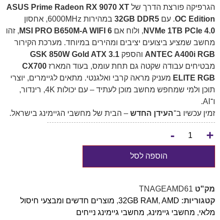
הגרפיקה פורצת הדרך של
ASUS Prime Radeon RX 9070 XT
OC Edition
. עם
32GB DDR5
במהירות ‎6000MHz‎, אחסון
NVMe 1TB PCIe 4.0
, ולוח אם
MSI PRO B650M-A WIFI 6
, זהו
מחשב שמציע ביצועים יציבים ומהירים במיוחד. מערכת הקירור
ANTEC A400i RGB
והספק
GSK 850W Gold ATX 3.1
מבטיחים עבודה שקטה גם תחת עומס, בעוד המארז
CX700
ELITE RGB
מעניק מראה קרבי ואלגנטי. מתאים לגיימרים, יוצרי
תוכן ולמי שמחפש מחשב מוכן לעתיד – עם יכולות 4K, רינדור,
ו־AI.
זמין עכשיו ב־
העידן החדש
– הבית של מחשבי הגיימינג בישראל.
-
+
הוספה לסל
מק"ט
TNAGEAMD61
קטגוריות:
AMD
,
32GB RAM
,
מוצרים חדשים ומבצעי חיסול
מלאי
,
מחשבי גיימינג
,
מחשבי גיימינג נייחים