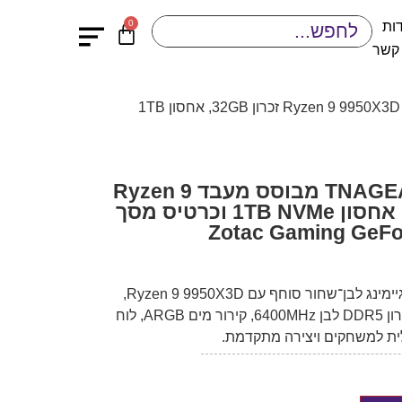
0
ות
 קשר
/ מחשב גיימינג TNAGEAMD41 מבוסס מעבד Ryzen 9 9950X3D זכרון 32GB, אחסון 1TB
מחשב גיימינג TNAGEAMD41 מבוסס מעבד Ryzen 9
9950X3D זכרון 32GB, אחסון 1TB NVMe וכרטיס מסך
Zotac Gaming GeFo
דגם TNAGEAMD41 הוא מחשב גיימינג לבן־שחור סוחף עם Ryzen 9 9950X3D,
כרטיס מסך Zotac RTX 5090, זיכרון DDR5 לבן 6400MHz, קירור מים ARGB, לוח