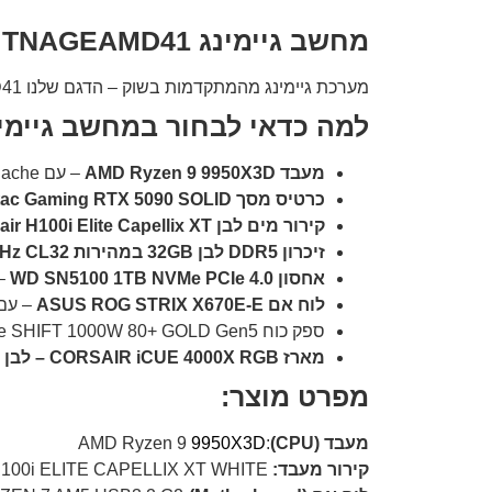
מחשב גיימינג TNAGEAMD41 – מפלצת בשחור־לבן עם RTX 5090 ו־Ryzen 9 9950X3D
מערכת גיימינג מהמתקדמות בשוק – הדגם שלנו TNAGEAMD41 הוא שילוב אסתטי בין עוצמה קיצונית לעיצוב נקי. מחשב לגיימרים, יוצרים ומקצוענים שרוצים הכול.
למה כדאי לבחור במחשב גיימינג מדגם TNAGEAMD41 עבור ג
מעבד AMD Ryzen 9 9950X3D
– עם 3D V-Cache וטכנולוגיות מהדור החדש לביצועי על.
כרטיס מסך Zotac Gaming RTX 5090 SOLID
קירור מים לבן Corsair H100i Elite Capellix XT
זיכרון DDR5 לבן 32GB במהירות 6400MHz CL32
אחסון WD SN5100 1TB NVMe PCIe 4.0
– 
לוח אם ASUS ROG STRIX X670E-E
– עם , PCIe 5.0, DDR5, USB 3.2 Gen2, RGB Sync
ספק כוח Corsair RM1000e SHIFT 1000W 80+ GOLD Gen5 – לבן ומוכן לעתיד.
מארז CORSAIR iCUE 4000X RGB – לבן עם ARGB, זרימת אוויר מיטבית ועיצוב מודרני.
מפרט מוצר:
מעבד (CPU)
:AMD Ryzen 9
9950X3D
קירור מעבד:
CORSAIR iCUE H100i ELITE CAPELLIX XT WHITE