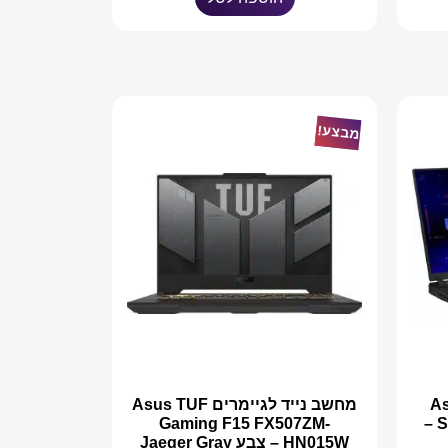
מבצע!
Asu
מחשב נייד לגיימרים Asus TUF
Gaming F15 FX507ZM-
SCAR 16 G634JY-NM051X –
HN015W – צבע Jaeger Gray