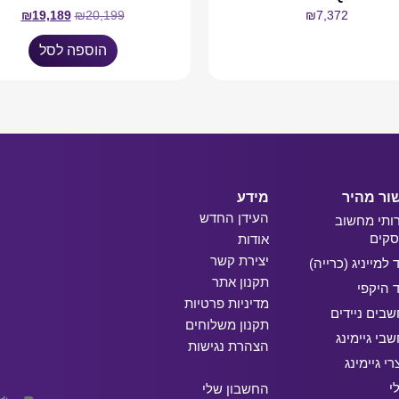
₪
19,189
₪
20,199
₪
7,372
הוספה לסל
מידע נוסף
ור מהיר
מידע
העידן החדש
ותי מחשוב
קים
אודות
יצירת קשר
ד למייניג (כרייה)
תקנון אתר
ד היקפי
מדיניות פרטיות
בים ניידים
תקנון משלוחים
בי גיימינג
הצהרת נגישות
רי גיימינג
י
החשבון שלי