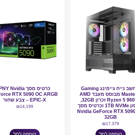
מחשב נייח גיימינג Gaming
כרטיס מסך PNY Nvidia
Master X מבוסס מעבד AMD
orce RTX 5090 OC ARGB
Ryzen 5 9600X זכרון 32GB,
EPIC-X – צבע שחור
אחסון 1TB NVMe וכרטיס מסך
₪
14,199
Nvidia GeForce RTX 509
32GB
₪
17,379
הוספה לסל
הוספה לסל