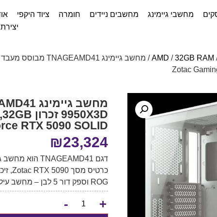
קים
מחשבי גיימינג
מחשבים ניידים
חומרה
ציוד היקפי
אוד
יצירת
AMD
/
32GB RAM
rce RTX 5090 SOLID
₪
23,324
ROG וספק דור 5 לבן – מחשב עילית למשחקים ויצירה מתקדמת.
-
+