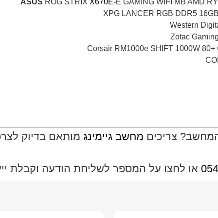
ROG STRIX
X670E-E
GAMING WIFI MB AMD RY
Western Digit
המחשב? צריכים
מחשב גיימינג
מותאם בדיוק לצרכי
054
או לחצו על המספר לשליחת הודעה וקבלת ייעוץ