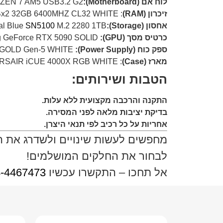
לוח אם (Motherboard):ASUS
ZEN 7 AM5 USB3.2 G2
זיכרון (RAM)
: XPG LANCER RGB DDR5 16GBx2 32GB 6400MHZ CL32 WHITE
אחסון (Storage):
M.2 2280 1TB
SN5100
al Blue
כרטיס מסך (GPU):
Zotac Gaming GeForce RTX 5090 SOLID
ספק כוח (Power Supply):
Corsair RM1000e SHIFT 1000W 80+ GOLD Gen-5 WHITE
מארז (Case)
: CORSAIR iCUE 4000X RGB WHITE
הטבות ושירותים:
התקנה והרכבה מקצועית ללא עלות.
בדיקת יציבות מלאה לפני המסירה.
אחריות על כל רכיב לפי תנאי היצרן.
מחפשים לעשות שינויים ולשדרג את 
לבחור את החלקים המושלמים!
אל תחכו – התקשרו עכשיו
-4467473