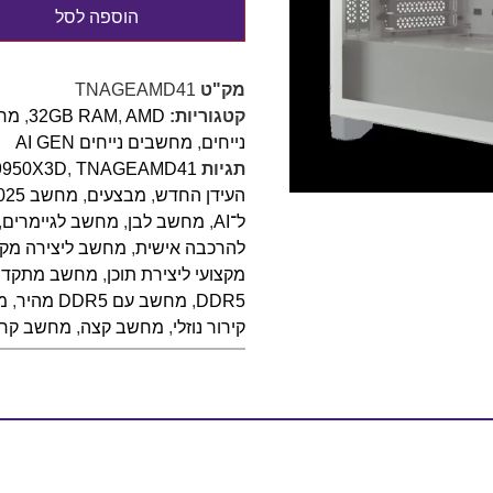
הוספה לסל
מק"ט
TNAGEAMD41
קטגוריות:
AMD
,
32GB RAM
,
מחש
נייחים
,
מחשבים נייחים AI GEN
תגיות
TNAGEAMD41
,
9950X3D
העידן החדש
,
מבצעים
,
מחשב 2025
ל־AI
,
מחשב לבן
,
מחשב לגיימרים
,
להרכבה אישית
,
מחשב ליצירה מקצ
מקצועי ליצירת תוכן
,
מחשב מתקד
DDR5
,
מחשב עם DDR5 מהיר
,
מח
קירור נוזלי
,
מחשב קצה
,
מחשב קריא