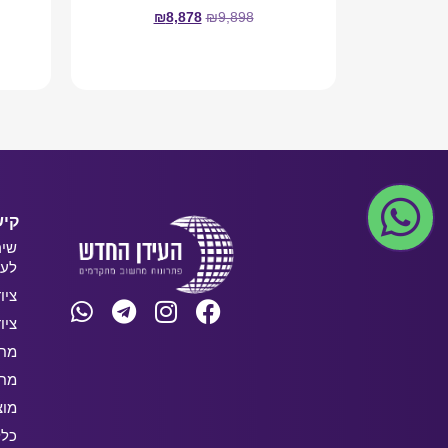
₪
8,878
₪
9,898
מידע נוסף
קיש
שיר
לעס
ציו
ציו
מחש
מחש
מוצ
כלל