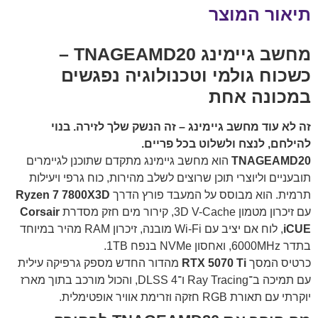
תיאור המוצר
מחשב גיימינג TNAGEAMD20 –
כשכוח גולמי וטכנולוגיה נפגשים
במכונה אחת
זה לא עוד מחשב גיימינג – זה הנשק שלך לזירה. בנוי
להילחם, לנצח ולשלוט בכל פריים.
TNAGEAMD20
הוא מחשב גיימינג מתקדם שתוכנן לגיימרים
תובעניים וליוצרי תוכן שרוצים לשלב מהירות, כוח גרפי ויעילות
תרמית. הוא מבוסס על המעבד פורץ הדרך
Ryzen 7 7800X3D
עם זיכרון מטמון 3D V-Cache, קירור מים חזק מסדרת
Corsair
iCUE
, לוח אם יציב עם Wi-Fi מובנה, זיכרון RAM מהיר במיוחד
בתדר 6000MHz, ואחסון NVMe בנפח 1TB.
כרטיס המסך
RTX 5070 Ti
מהדור החדש מספק גרפיקה עילית
עם תמיכה ב־Ray Tracing ו־DLSS 4, והכול מורכב בתוך מארז
יוקרתי עם תאורת RGB חזקה וזרימת אוויר אופטימלית.