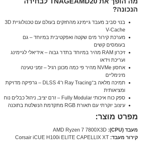
מה הופך את TNAGEAMD20 לבחירה
הנכונה?
בנוי סביב מעבד גיימינג מהחזקים בעולם עם טכנולוגיית 3D
V-Cache
מערכת קירור מים שקטה ואפקטיבית במיוחד – גם
בעומסים קשים
זיכרון RAM מהיר במיוחד בתדר גבוה – אידיאלי לגיימינג
ועריכת וידאו
אחסון NVMe מהיר פי כמה מכונן רגיל – זמני טעינה
מינימליים
תמיכה מלאה ב־Ray Tracing ו־DLSS 4 – גרפיקה מדויקת
ומציאותית
ספק כוח איכותי Fully Modular – זרם יציב, ניהול כבלים נוח
עיצוב יוקרתי עם תאורת RGB מתקדמת הנשלטת בתוכנה
מפרט מוצר:
מעבד (CPU):
AMD Ryzen 7 7800X3D
קירור מעבד:
Corsair iCUE H100i ELITE CAPELLIX XT