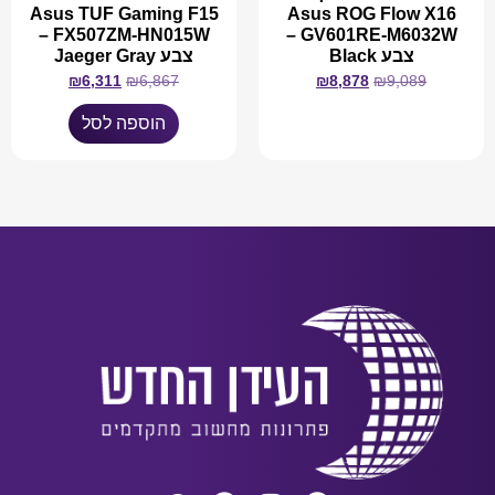
Asus TUF Gaming F15
Asus ROG Flow X16
FX507ZM-HN015W –
GV601RE-M6032W –
צבע Black
צבע Jaeger Gray
₪
6,311
₪
6,867
₪
8,878
₪
9,089
הוספה לסל
מידע נוסף