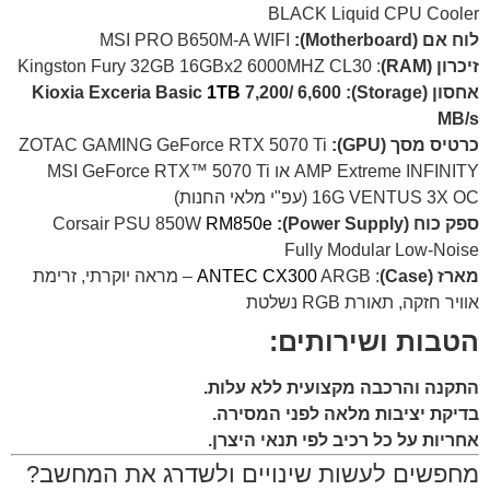
BLACK Liquid CPU Cooler
לוח אם (Motherboard):
MSI PRO B650M-A WIFI
זיכרון (RAM)
: Kingston Fury 32GB 16GBx2 6000MHZ CL30
אחסון (Storage): Kioxia Exceria Basic
7,200/ 6,600
1TB
MB/s
כרטיס מסך (GPU):
ZOTAC GAMING GeForce RTX 5070 Ti
AMP Extreme INFINITY או MSI GeForce RTX™ 5070 Ti
16G VENTUS 3X OC (עפ"י מלאי החנות)
ספק כוח (Power Supply):
Corsair PSU 850W
RM850e
Fully Modular Low-Noise
מארז (Case)
:
ANTEC CX300
ARGB – מראה יוקרתי, זרימת
אוויר חזקה, תאורת RGB נשלטת
הטבות ושירותים:
התקנה והרכבה מקצועית ללא עלות.
בדיקת יציבות מלאה לפני המסירה.
אחריות על כל רכיב לפי תנאי היצרן.
מחפשים לעשות שינויים ולשדרג את המחשב?