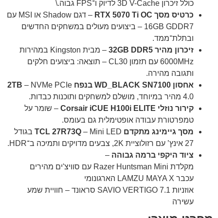
כולל זיכרון 3D V-Cache לדיוק ו־FPS גבוה.\
כרטיס מסך RTX 5070 Ti OC
– דגם Shadow או MSI עם
16GB GDDR7 – ביצועים מעולים במשחקים החדשים
ובתלת־ממד.
זיכרון מהיר 32GB DDR5
– מבית Kingston במהירות
6000MHz עם תזמון CL30 – תוצאה: ביצועים חלקים
ותגובה מהירה.
אחסון WD_BLACK SN7100 בנפח 2TB
– NVMe PCIe
4.0 מהיר במיוחד, מושלם למשחקים ותוכנות כבדות.
קירור נוזלי Corsair iCUE H100i ELITE
– שומר על
טמפרטורת עבודה אופטימלית גם בעומס.
מסך גיימינג מתקדם TCL 27R73Q
– Mini LED בגודל
27 אינץ’ עם רזולוציית 2K, צבעים מדויקים ותמיכה ב־HDR.
ציוד היקפי ברמה גבוהה
–
מקלדת Razer Huntsman Mini עם סוויצ'ים מהירים
עכבר LAMZU MAYA X הארגונומי
אוזניות SAVIO VERTIGO 7.1 סראונד – חוויית שמע
עשירה