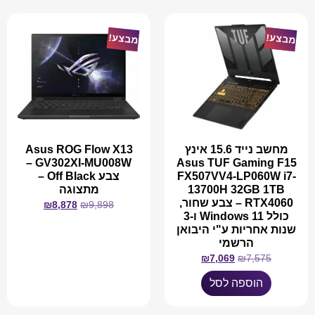
מבצע!
מבצע!
מחשב נייד 15.6 אינץ
Asus ROG Flow X13
GV302XI-MU008W –
Asus TUF Gaming F15
FX507VV4-LP060W i7-
צבע Off Black –
13700H 32GB 1TB
מתצוגה
RTX4060 – צבע שחור,
₪
8,878
₪
9,898
כולל Windows 11 ו-3
שנות אחריות ע"י היבואן
הרשמי
₪
7,069
₪
7,575
מידע נוסף
הוספה לסל