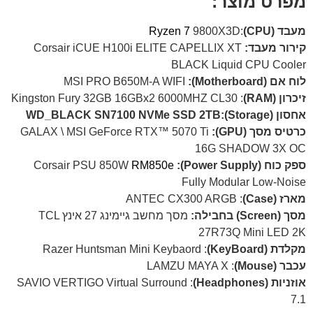
מפרט מוצר:
מעבד (CPU)
:
9800X3D
Ryzen 7
קירור מעבד:
Corsair iCUE H100i ELITE CAPELLIX XT
BLACK Liquid CPU Cooler
לוח אם (Motherboard):
MSI PRO B650M-A WIFI
זיכרון (RAM)
: Kingston Fury 32GB 16GBx2 6000MHZ CL30
אחסון (Storage):WD_BLACK SN7100 NVMe SSD 2TB
כרטיס מסך (GPU):
GALAX \ MSI GeForce RTX™ 5070 Ti
16G SHADOW 3X OC
ספק כוח (Power Supply):
Corsair PSU 850W
RM850e
Fully Modular Low-Noise
מארז (Case)
: ANTEC CX300 ARGB
מסך (Screen) בחבילה:
מסך מחשב גיימינג 27 אינץ TCL
27R73Q Mini LED 2K
מקלדת (KeyBoard)
: Razer Huntsman Mini Keybaord
עכבר (Mouse)
: LAMZU MAYA X
אוזניות (Headphones)
: SAVIO VERTIGO Virtual Surround
7.1