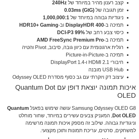
קצב רענון מהיר במיוחד של
240Hz
זמן תגובה של
0.03ms (GtG)
ניגודיות גבוהה במיוחד של
1,000,000:1
תמיכה ב-
DisplayHDR 400
וב-
HDR10+ Gaming
כיסוי צבע רחב של
99% DCI-P3
תמיכה ב-
AMD FreeSync Premium Pro
רגלית ארגונומית עם כיוון גובה, סיבוב, Pivot והטיה
תמיכה ב-Picture-in-Picture
חיבורי HDMI 2.1 ו-DisplayPort 1.4
USB Hub מובנה
עיצוב דק ויוקרתי עם גב כסוף מסדרת Odyssey OLED
איכות תמונה יוצאת דופן עם Quantum Dot
OLED
Samsung Odyssey OLED G8 עושה שימוש בפאנל
Quantum
Dot OLED
, המעניק צבעים עשירים במיוחד, שחור מוחלט
וניגודיות גבוהה. שילוב זה מספק איכות תמונה מרשימה
למשחקים, סרטים, עריכת תמונות ותוכן מקצועי.