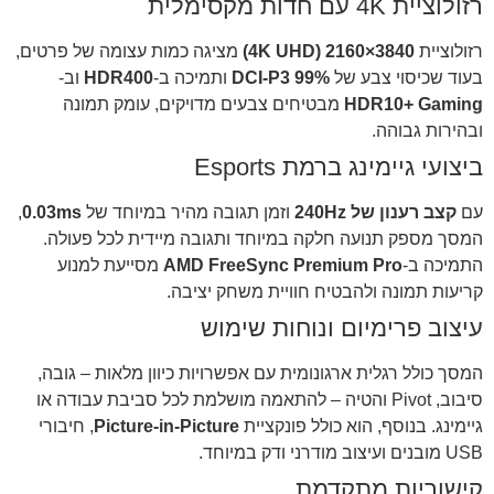
רזולוציית 4K עם חדות מקסימלית
רזולוציית
3840×2160 (4K UHD)
מציגה כמות עצומה של פרטים,
בעוד שכיסוי צבע של
99% DCI-P3
ותמיכה ב-
HDR400
וב-
HDR10+ Gaming
מבטיחים צבעים מדויקים, עומק תמונה
ובהירות גבוהה.
ביצועי גיימינג ברמת Esports
עם
קצב רענון של 240Hz
וזמן תגובה מהיר במיוחד של
0.03ms
,
המסך מספק תנועה חלקה במיוחד ותגובה מיידית לכל פעולה.
התמיכה ב-
AMD FreeSync Premium Pro
מסייעת למנוע
קריעות תמונה ולהבטיח חוויית משחק יציבה.
עיצוב פרימיום ונוחות שימוש
המסך כולל רגלית ארגונומית עם אפשרויות כיוון מלאות – גובה,
סיבוב, Pivot והטיה – להתאמה מושלמת לכל סביבת עבודה או
גיימינג. בנוסף, הוא כולל פונקציית
Picture-in-Picture
, חיבורי
USB מובנים ועיצוב מודרני ודק במיוחד.
קישוריות מתקדמת