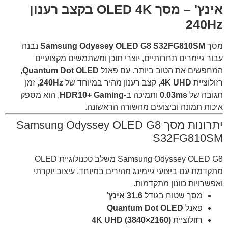
אינץ' – מסך OLED 4K בקצב רענון
240Hz
מסך
Samsung Odyssey OLED G8 S32FG810SM
נבנה
עבור גיימרים תחרותיים, יוצרי תוכן ומשתמשים מקצועיים
המחפשים את הטוב ביותר. עם פאנל
Quantum Dot OLED
,
רזולוציית
4K UHD
, קצב רענון מהיר במיוחד של
240Hz
, זמן
תגובה של
0.03ms
ותמיכה ב-
HDR10+ Gaming
, הוא מספק
איכות תמונה וביצועים מהשורה הראשונה.
יתרונות מסך Samsung Odyssey OLED G8
S32FG810SM
Samsung Odyssey OLED G8 משלב טכנולוגיית OLED
מתקדמת עם ביצועי גיימינג מהירים במיוחד, עיצוב יוקרתי
ואפשרויות כוונון מתקדמות.
מסך שטוח בגודל
31.6 אינץ'
פאנל
Quantum Dot OLED
רזולוציית
4K UHD (3840×2160)