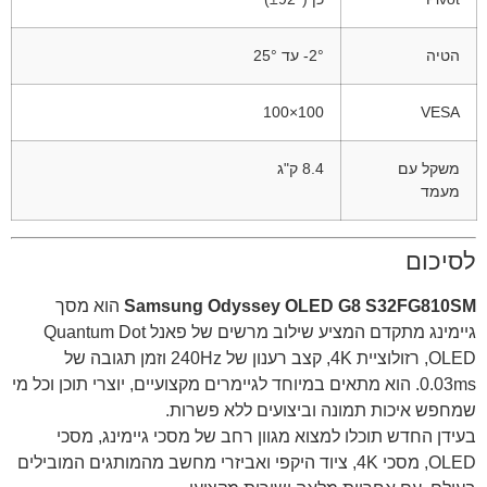
הטיה
‎-2° עד ‎25°
100×100
VESA
משקל עם
8.4 ק"ג
מעמד
לסיכום
Samsung Odyssey OLED G8 S32FG810SM
הוא מסך
גיימינג מתקדם המציע שילוב מרשים של פאנל Quantum Dot
OLED, רזולוציית 4K, קצב רענון של 240Hz וזמן תגובה של
0.03ms. הוא מתאים במיוחד לגיימרים מקצועיים, יוצרי תוכן וכל מי
שמחפש איכות תמונה וביצועים ללא פשרות.
בעידן החדש תוכלו למצוא מגוון רחב של מסכי גיימינג, מסכי
OLED, מסכי 4K, ציוד היקפי ואביזרי מחשב מהמותגים המובילים