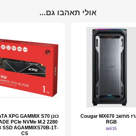
אולי תאהבו גם...
מארז מחשב Cougar MX670
כונן TA XPG GAMMIX S70
ADE PCIe NVMe M.2 2280
RGB
B SSD AGAMMIXS70B-1T-
₪
635
CS