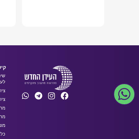
מידע נוסף
קיש
שיר
לעס
ציו
ציו
מחש
מחש
מוצ
כלל