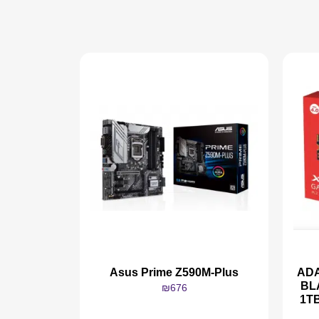
ADA
Asus Prime Z590M-Plus
BL
₪
676
1T