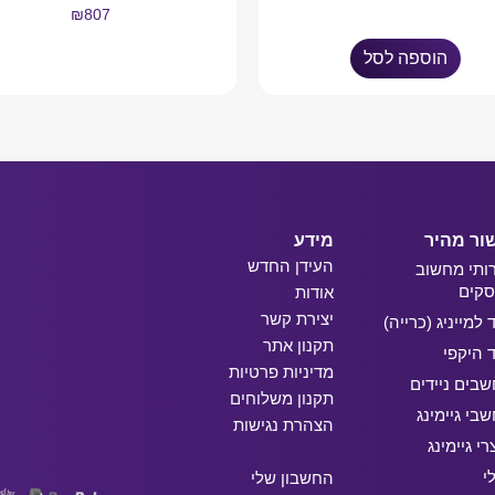
₪
807
הוספה לסל
מידע נוסף
ור מהיר
מידע
העידן החדש
ותי מחשוב
קים
אודות
יצירת קשר
ד למייניג (כרייה)
תקנון אתר
ד היקפי
מדיניות פרטיות
בים ניידים
תקנון משלוחים
בי גיימינג
הצהרת נגישות
רי גיימינג
י
החשבון שלי