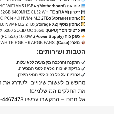
לוח אם (Motherboard):
ROG STRIX X870-A GAMING WIFI AM5 USB4
זיכרון (RAM)
: XPG LANCER RGB DDR5 16×2 32GB 6400MHZ CL32 WHITE
אחסון (Storage):
2TB
O PCIe 4.0 NVMe M.2
אחסון נוסף (Storage X2):
.0 NVMe M.2 2TB
כרטיס מסך (GPU):
ZOTAC GAMING Nvidia GeForce RTX 5080 SOLID OC 16GB (למפרט המוצר, לחץ
ספק כוח (Power Supply):
FSP Hydro G PRO ATX3.0(PCIe5.0) 1000W
מארז (Case)
: ANTEC C8 WHITE RGB + 6 ARGB FANS (למפרט המוצר, לחץ
הטבות ושירותים:
התקנה והרכבה מקצועית ללא עלות.
בדיקת יציבות מלאה לפני המסירה.
אחריות על כל רכיב לפי תנאי היצרן.
מחפשים לעשות שינויים ולשדרג את ה
את החלקים המושלמים!
אל תחכו – התקשרו עכשיו
-4467473