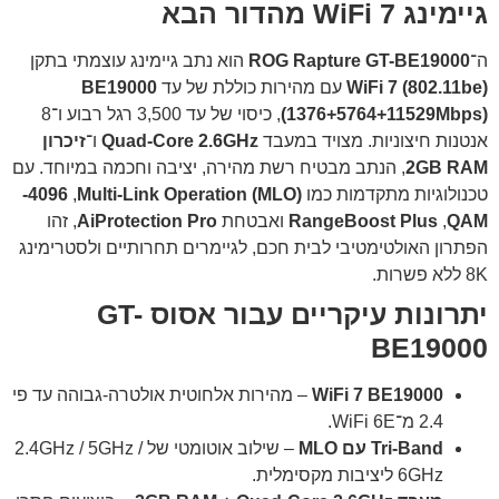
גיימינג WiFi 7 מהדור הבא
ה־
ROG Rapture GT-BE19000
הוא נתב גיימינג עוצמתי בתקן
WiFi 7 (802.11be)
עם מהירות כוללת של עד
BE19000
(1376+5764+11529Mbps)
, כיסוי של עד 3,500 רגל רבוע ו־8
אנטנות חיצוניות. מצויד במעבד
Quad-Core 2.6GHz
ו־
זיכרון
2GB RAM
, הנתב מבטיח רשת מהירה, יציבה וחכמה במיוחד. עם
טכנולוגיות מתקדמות כמו
Multi-Link Operation (MLO)
, ‏
4096-
QAM
, ‏
RangeBoost Plus
ואבטחת
AiProtection Pro
, זהו
הפתרון האולטימטיבי לבית חכם, לגיימרים תחרותיים ולסטרימינג
8K ללא פשרות.
יתרונות עיקריים עבור אסוס GT-
BE19000
WiFi 7 BE19000
– מהירות אלחוטית אולטרה-גבוהה עד פי
2.4 מ־WiFi 6E.
Tri-Band עם MLO
– שילוב אוטומטי של 2.4GHz / 5GHz /
6GHz ליציבות מקסימלית.