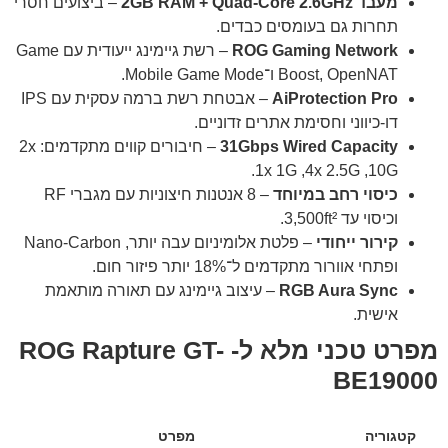
מעבד Quad-Core 2.6GHz + ‏2GB RAM
– ביצועים חסרי
תחרות גם בעומסים כבדים.
ROG Gaming Network
– רשת גיימינג ייעודית עם Game
Boost, OpenNAT ו־Mobile Game Mode.
AiProtection Pro
– אבטחת רשת ברמה עסקית עם IPS
דו-כיווני וחסימת אתרים זדוניים.
31Gbps Wired Capacity
– חיבורים קווים מתקדמים: 2x
10G, ‏4x 2.5G, ‏1x 1G.
כיסוי רחב במיוחד
– 8 אנטנות חיצוניות עם מגברי RF
וכיסוי עד ‎3,500ft².
קירור ייחודי
– פלטת אלומיניום עבה יותר, Nano-Carbon
ופתחי אוורור מתקדמים ל־18% יותר פיזור חום.
RGB Aura Sync
– עיצוב גיימינג עם תאורה מותאמת
אישית.
מפרט טכני מלא ל- ROG Rapture GT-
BE19000
קטגוריה
מפרט