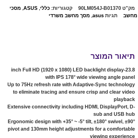
מק"ט
90LM054J-B01370
קטגוריות:
כללי
,
ASUS
,
מסכי
מחשב
תגיות
asus
,
מסך מחשב משרדי
תיאור המוצר
23.8-inch Full HD (1920 x 1080) LED backlight display
with IPS 178° wide viewing angle panel
Up to 75Hz refresh rate with Adaptive-Sync technology
to eliminate tracing and ensure crisp and clear video
playback
Extensive connectivity including HDMI, DisplayPort, D-
sub and USB hub
Ergonomic design with +35° ~ -5° tilt, ±180° swivel, ±90°
pivot and 130mm height adjustments for a comfortable
viewing experience