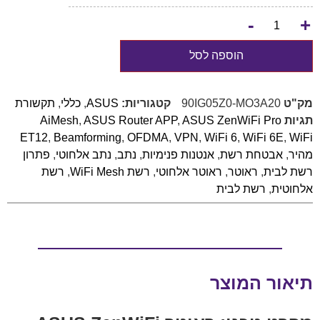
-
+
הוספה לסל
מק"ט
90IG05Z0-MO3A20
קטגוריות:
ASUS
,
כללי
,
תקשורת
תגיות
ASUS ZenWiFi Pro
,
ASUS Router APP
,
AiMesh
ET12
,
Beamforming
,
OFDMA
,
VPN
,
WiFi 6
,
WiFi 6E
,
WiFi
מהיר
,
אבטחת רשת
,
אנטנות פנימיות
,
נתב
,
נתב אלחוטי
,
פתרון
רשת לבית
,
ראוטר
,
ראוטר אלחוטי
,
רשת WiFi Mesh
,
רשת
אלחוטית
,
רשת לבית
תיאור המוצר