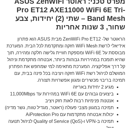
מפרט טכני: ראוטר ASUS ZenWiFi
Pro ET12 AXE11000 WiFi 6E Tri-
Band Mesh – שתי (2) יחידות, צבע
שחור, 3 שנות אחריות
הראוטר של- ZenWiFi Pro ET12 מבית ASUS הוא פתרון
אידיאלי לרשת WiFi Mesh חזקה ומתקדמת לכל הבית. המערכת
מבוססת על WiFi 6E ומספקת חוויית גלישה חלקה ומהירה, תוך
שהיא תומכת במהירויות גבוהות ביותר, אבטחה מתקדמת וניהול
קל דרך אפליקציה. המערכת מתאימה למי שמחפש את הפתרון
המושלם לניהול רשת WiFi חזקה ויציבה בכל פינה בבית, עם
תמיכה בריבוי מכשירים ומגוון אפשרויות תצורה.
מגיע 2 יחידות באריזה
ביצועים גבוהים עם WiFi 6E במהירות עד 11,000Mbps
אנטנות פנימיות רבות לאות חזק ויציב
תמיכה במגוון מצבי פעולה (ראוטר, מגדיל טווח, גשר מדיה)
יכולות אבטחה מתקדמות עם AiProtection Pro
תמיכה ב-VPN ו-Quality of Service (QoS) לניהול תנועה