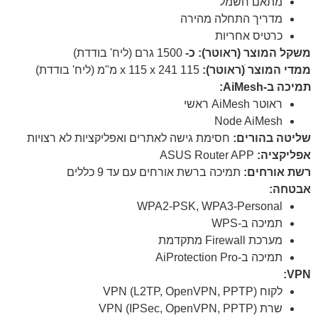
מתאם חשמל
מדריך התחלה מהירה
כרטיס אחריות
משקל המוצר (ראוטר): כ-
1500 גרם (ליח' בודדת)
ממדי המוצר ׁ(ראוטר):
115 x 115 x 241 מ"מ (ליח' בודדת)
תמיכה ב-AiMesh:
ראוטר AiMesh ראשי
Node AiMesh
שליטה בהורים:
חסימת גישה לאתרים ואפליקציות לא רצויות
אפליקציה:
ASUS Router APP
רשת אורחים:
תמיכה ברשת אורחים עם עד 9 כללים
אבטחה:
WPA2-PSK, WPA3-Personal
תמיכה ב-WPS
מערכת Firewall מתקדמת
תמיכה ב-AiProtection Pro
VPN:
לקוח VPN (L2TP, OpenVPN, PPTP)
שרת VPN (IPSec, OpenVPN, PPTP)