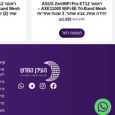
ראוטר ASUS ZenWiFi Pro ET12
רא
AXE11000 WiFi 6E Tri-Band Mesh –
יחידה אחת, צבע שחור, 3 שנות אחריות
₪
1,899
₪
2,199
הוספה לסל
קיש
שיר
לעס
ציו
ציו
מחש
מחש
מוצ