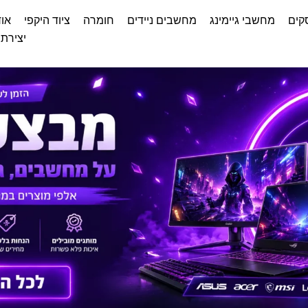
קים
מחשבי גיימינג
מחשבים ניידים
חומרה
ציוד היקפי
אוד
יצירת