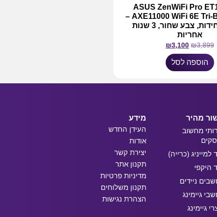
וטר ASUS ZenWiFi Pro ET12
AXE11000 WiFi 6E Tri-Band Mesh –
שתי (2) יחידות, צבע שחור, 3 שנות
אחריות
₪
3,100
₪
3,899
הוספה לסל
ור מהיר
מידע
העידן החדש
ותי מחשוב
קים
אודות
יצירת קשר
ד למייניג (כרייה)
תקנון אתר
ד היקפי
מדיניות פרטיות
בים ניידים
תקנון משלוחים
בי גיימינג
הצהרת נגישות
רי גיימינג