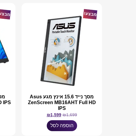
מבצע!
מבצע
מסך נייד 15.6 אינץ מגע Asus
D IPS
ZenScreen MB16AHT Full HD
IPS
₪
1,599
₪
1,699
הוספה לסל