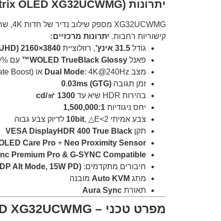
יתרונות (ROG Strix OLED XG32UCWMG)
קישוריות רחבות.
יתרונות מרכזיים:
גודל
31.5 אינץ’
, רזולוציית
3840×2160 (4K UHD)\
פאנל
WOLED TrueBlack Glossy™
עם 99% DCI-P3
מצב
: 4K@240Hz או FHD@480Hz (Frame Rate Boost)
Dual Mode
זמן תגובה
0.03ms (GTG)
בהירות HDR שיא עד
1300 cd/㎡
יחס ניגודיות
1,500,000:1
צבע אמיתי
, △E<2 לדיוק צבע גבוה
10bit
תקן
VESA DisplayHDR 400 True Black
OLED Care Pro
+
Neo Proximity Sensor
nc Premium Pro & G-SYNC Compatible
חיבורים מתקדמים:
DP Alt Mode, 15W PD)
מתג
Auto KVM
מובנה
תאורת
Aura Sync
מפרט טכני – ROG Strix OLED XG32UCWMG