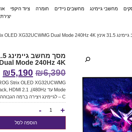
קים
מחשבי גיימינג
מחשבים ניידים
חומרה
ציוד היקפי
אוד
יצירת
ASUS ROG Strix OLED XG32UCWMG 
ual Mode 240Hz 4K
₪
5,190
₪
6,390
C – לגיימינג ויצירה ברמה הגבוהה ביותר.
-
+
הוספה לסל