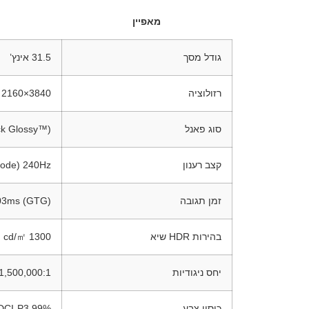
מאפיין
גודל מסך
31.5 אינץ’
רזולוציה
3840×2160 (4K UHD)
סוג פאנל
k Glossy™)
קצב רענון
240Hz (Dual Mode עד 480Hz ב-FHD)
זמן תגובה
03ms (GTG)
בהירות HDR שיא
1300 cd/㎡
יחס ניגודיות
1,500,000:1
כיסוי צבע
99% DCI-P3