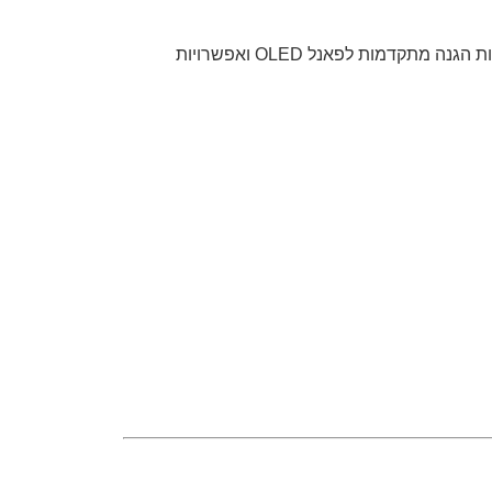
XG32UCWMG מספק שילוב נדיר של חדות 4K, שחור עמוק אמיתי, צבעים מדויקים ותגובתיות קיצונית – יחד עם טכנולוגיות הגנה מתקדמות לפאנל OLED ואפשרויות