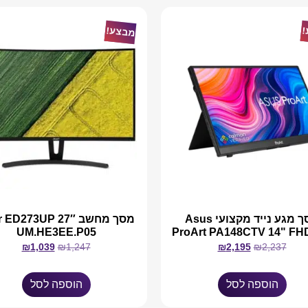
!
מבצע!
מסך מגע נייד מקצועי Asus
מסך מחשב 27″ 273UP
UM.HE3EE.P05
ProArt PA148CTV 14" FH
₪
1,039
₪
1,247
₪
2,195
₪
2,237
הוספה לסל
הוספה לסל