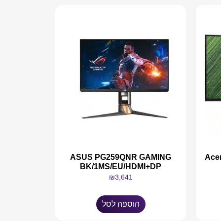
Acer ED
ASUS PG259QNR GAMING
BK/1MS/EU/HDMI+DP
₪
3,641
הוספה לסל