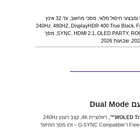
ומבצעי חיסול מלאי
,
מסכי מחשב
,
עד 32 אינץ
240Hz
,
480HZ
,
DisplayHDR 400 True Black
,
F
RO
,
OLED PARTY
,
HDMI 2.1
,
SYNC
,
מסך
,
שבועות 2026
WOLED Tru
, רזולוציית 4K, קצב רענון 240Hz
ומצב Dual Mode ייחודי המאפשר מעבר ל־FHD ב־480Hz. עם זמן תגובה 0.03ms ותמיכה מלאה ב־FreeSync Premium Pro ו־G-SYNC Compatible – זהו מסך המיועד