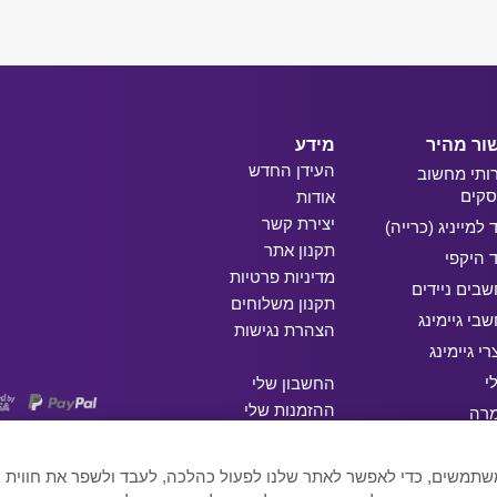
ור מהיר
מידע
העידן החדש
ותי מחשוב
קים
אודות
יצירת קשר
ד למייניג (כרייה)
תקנון אתר
ד היקפי
מדיניות פרטיות
בים ניידים
תקנון משלוחים
בי גיימינג
הצהרת נגישות
רי גיימינג
י
החשבון שלי
ההזמנות שלי
מרה
המועדפים שלי
ג
 המשתמשים, כדי לאפשר לאתר שלנו לפעול כהלכה, לעבד ולשפר את חווי