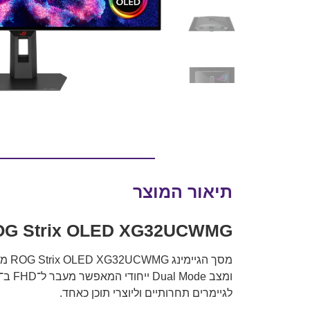
תיאור המוצר
ROG Strix OLED XG32UCWMG – מסך גיימינג 32״ 4K OLED 240Hz עם Mode
מסך הגיימינג ROG Strix OLED XG32UCWMG מבית
לגיימרים תחרותיים וליוצרי תוכן כאחד.