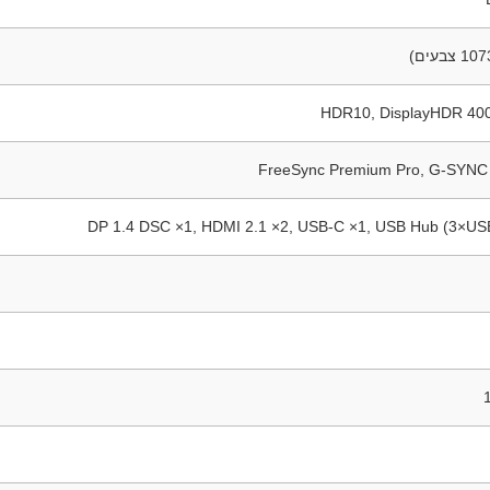
HDR10, DisplayHDR 400
FreeSync Premium Pro, G-SYNC
DP 1.4 DSC ×1, HDMI 2.1 ×2, USB-C ×1, USB Hub (3×US