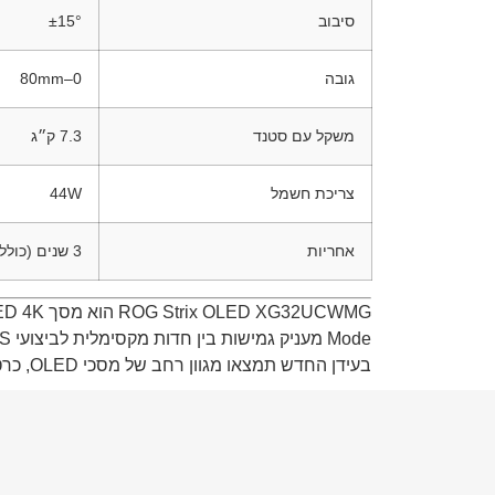
סיבוב
‎±15°
גובה
0–80mm
משקל עם סטנד
7.3 ק״ג
צריכת חשמל
44W
אחריות
3 שנים (כולל צריבת פאנל)
Mode מעניק גמישות בין חדות מקסימלית לביצועי FPS קיצוניים, בעוד OLED Care Pro ו-Neo Proximity Sensor מספקים שכבת הגנה חכמה לפאנל.
בעידן החדש תמצאו מגוון רחב של מסכי OLED, כרטיסי מסך וציוד היקפי תואם – לבניית סטאפ גיימינג ויצירה ברמה הגבוהה ביותר.