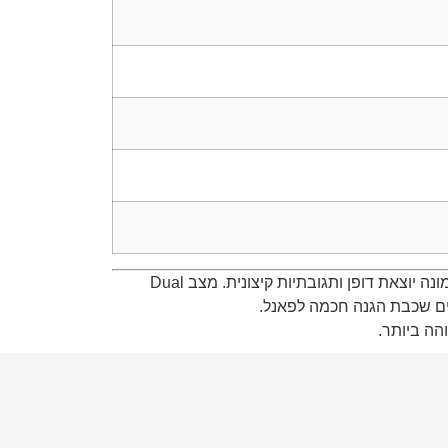
ROG Strix OLED XG32UCWMG הוא מסך OLED 4K מתקדם המיועד לגיימרים רציניים וליוצרי תוכן שדורשים איכות תמונה יוצאת דופן ותגובתיות קיצונית. מצב Dual