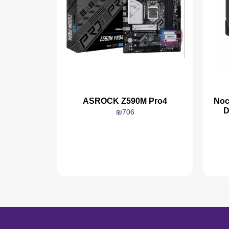
Noctua N-
ASROCK Z590M Pro4
D
₪
706
מידע נוסף