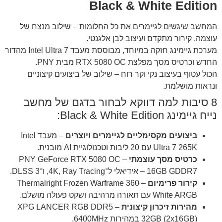
Black & White Edition
המחשב שיגשים לגיימרים את כל החלומות – שילוב מנצח של
עוצמה, קירור מתקדם ועיצוב לבן אלגנטי.
מערכת גיימינג חזקה במיוחד, מבוססת מעבד Intel Ultra 7 מהדור
החדש וכרטיס מסך מפלצת RTX 5080 OC מבית PNY.
הכול עטוף בעיצוב נקי וקר רוח – שילוב של ביצועים קיצוניים
ונראות מושלמת.
8 סיבות למה דווקא לבחור בדגם של מחשב
נייח גיימינג Black & White Edition:
ביצועים מקסימליים לגיימרים ויוצרים
– מעבד Intel
Ultra 7 265K עם 20 ליבות וטכנולוגיית AI מובנית.
כרטיס מסך עוצמתי
– PNY GeForce RTX 5080 OC
16GB GDDR7 – אידיאלי ל־4K, Ray Tracing, ו־DLSS 3.
קירור פרימיום
– Thermalright Frozen Warframe 360
White ARGB עם תאורה מרהיבה ושקט פעולה מושלם.
מהירות זיכרון קיצונית
– XPG LANCER RGB DDR5
32GB (2x16GB) במהירות ‎6400MHz‎.