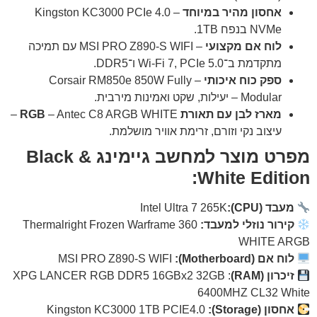
אחסון מהיר במיוחד
– Kingston KC3000 PCIe 4.0
NVMe בנפח ‎1TB‎.
לוח אם מקצועי
– MSI PRO Z890-S WIFI עם תמיכה
מתקדמת ב־Wi-Fi 7, PCIe 5.0 ו־DDR5.
ספק כוח איכותי
– Corsair RM850e 850W Fully
Modular – יעילות, שקט ואמינות מירבית.
מארז לבן עם תאורת RGB
– Antec C8 ARGB WHITE –
עיצוב נקי וזורם, זרימת אוויר מושלמת.
מפרט מוצר למחשב גיימינג Black &
White Edition:
מעבד (CPU):
Intel Ultra 7 265K
קירור נוזלי למעבד:
Thermalright Frozen Warframe 360
WHITE ARGB
לוח אם (Motherboard):
MSI PRO Z890-S WIFI
זיכרון (RAM)
: XPG LANCER RGB DDR5 16GBx2 32GB
6400MHZ CL32 White
אחסון (Storage):
Kingston KC3000 1TB PCIE4.0