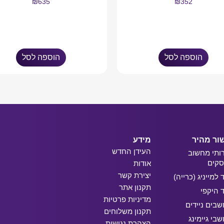
₪
635
₪
352
הוספה לסל
הוספה לסל
ור מהיר
מידע
העידן החדש
ותי מחשוב
קים
אודות
יצירת קשר
ד למייניג (כרייה)
תקנון אתר
ד היקפי
מדיניות פרטיות
בים ניידים
תקנון משלוחים
בי גיימינג
הצהרת נגישות