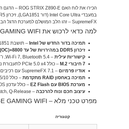
SupremeFX – זהו הלב המושלם למערכת הדגל הבאה שלכם.
למה כדאי לרכוש את ROG STRIX Z890-E GAMING WIFI?
תמיכה בדור החדש של Intel
– תושבת LGA1851 למעבדי Intel® Core™ Ultra.
זיכרון DDR5 במהירויות של עד 8800+MT/s (OC)
קישוריות עילית
– Wi-Fi 7, Bluetooth 5.4, ו־Thunderbolt™ 4.
7 חיבורי M.2
– כולל PCIe 5.0 x4 לתעבורת נתונים מקסימלית.
אודיו פרמיום
– SupremeFX 7.1 עם רכיבים מוזיקליים איכותיים ו־S/PDIF.
תמיכה באחסון RAID מתקדמת
– כולל RAID 0/1/5/10 עבור PCIe ו־SATA.
מערכת BIOS עם EZ Flash
– כולל עדכון BIOS מהיר במיוחד מה־ZIP באתר ASUS.
עיצוב חכם ונוח להרכבה
– M.2 Q-Latch, Q-Release, כפתור Start ו־Aura Sync RGB.
מפרט טכני מלא – ROG STRIX Z890-E GAMING WIFI
קטגוריה