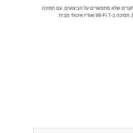
גיימרים מקצועיים, יוצרי תוכן, ואוברקלוקרים שלא מתפשרים על הביצועים. עם תמיכה
במעבדי Intel Core Ultra (דור LGA1851), זיכרון DDR5 במהירויות גבוהות, חיבוריות Thunderbolt™ 4, שבעה חריצי M.2, תמיכה ב-Wi-Fi 7 ואודיו איכותי מבית