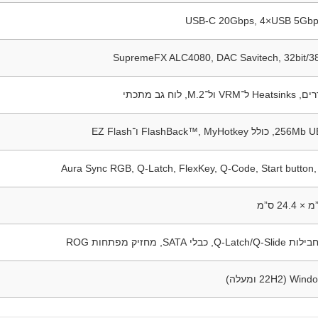
USB-C 20Gbps, 4×USB 5Gbp
SupremeFX ALC4080, DAC Savitech, 32bit/3
FlashBack™,  ו־EZ Flash
Aura Sync RGB, Q-Latch, FlexKey, Q-Code, Start button,