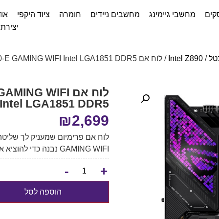
קים
מחשבי גיימינג
מחשבים ניידים
חומרה
ציוד היקפי
אוד
יצירת
טל
/
Intel Z890
/ לוח אם ASUS ROG STRIX Z890-E GAMING WIFI Intel LGA1851 DDR5
לוח אם NG WIFI
Intel LGA1851 DDR5
₪
2,699
GAMING WIFI נבנה כדי להוציא את המקסימום מהמערכת שלך.
-
+
הוספה לסל