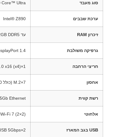
סוג מעבד
Intel® Core™ Ultra (דור LGA1851), כולל .0
ערכת שבבים
Intel® Z890
זיכרון RAM
עד 192GB DDR5, עד 8800+MT/s (OC), תומך XMP, AEMP III, DIMM Flex
גרפיקה משולבת
HDMI 2.1 + DisplayPort 1.4, ת
חריצי הרחבה
1×PCIe 5.0 x16, 1×PCIe 4.0 x16 (x4), תמיכה במצבי x16/x8/x4
אחסון
7×M.2 (כולל PCIe 5.0), 4×SATA 6Gb/s, תמיכה ב־RAID 0/1/5/10
רשת קווית
Realtek 5Gb Ethernet עם
אלחוטי
Wi-Fi 7 (2×2), תדרים 2.4/5/6GHz, עד 5.8Gbps, Bluetooth® 5.4
USB בגב המארז
2×Thunderbolt™ 4, 9×USB 10Gbps, 3×USB 5Gbps, כולל טעינה מהירה 30W