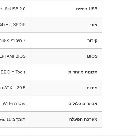
USB בחזית
s, 6×USB 2.0
אודיו
84kHz, SPDIF
קירור
7 חיבורי מאווררים, Heatsinks ל־VRM ול־M.2, לוח גב מתכתי
BIOS
256Mb UEFI AMI BIOS, כולל MyHotkey
תכונות מיוחדות
 EZ DIY Tools
מידות
ATX – ‎30.5 ס”מ × 24.4 ס”מ
אביזרים כלולים
אנטנת Wi-Fi, חבילות Q-Latch/Q-Slide, כבלי SATA, מחזיק מפתחות ROG
מערכת הפעלה
תומך ב־Windows 11 (22H2 ומעלה)