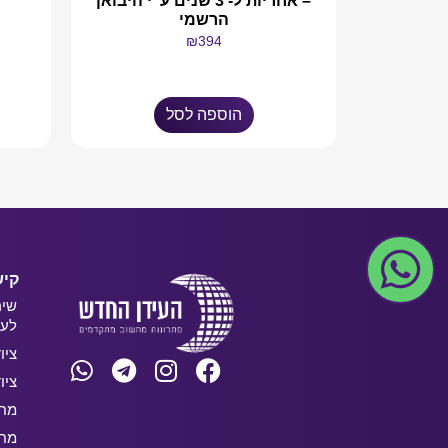
– אחריות ל- 3 שנים ע"י היבואן
הרשמי
₪
394
הוספה לסל
קיש
שיר
לעס
ציו
ציו
מחש
מחש