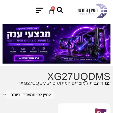
0
XG27UQDMS
עמוד הבית
/ מוצרים המתויגים “XG27UQDMS”
מבצע!