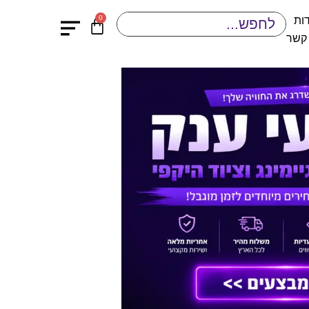
0
ות
 קשר