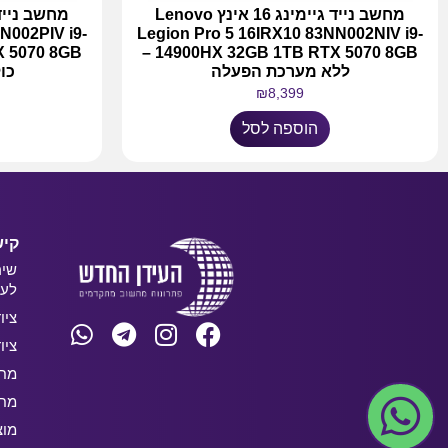
מחשב נייד גיימינג 16 אינץ Lenovo
N002PIV i9-
Legion Pro 5 16IRX10 83NN002NIV i9-
14900HX 32GB 1TB RTX 5070 8GB –
ללא מערכת הפעלה
כו
₪
8,399
הוספה לסל
קיש
שיר
לעס
ציו
ציו
מחש
מחש
מוצ