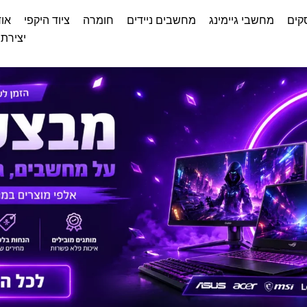
קים
מחשבי גיימינג
מחשבים ניידים
חומרה
ציוד היקפי
אוד
יצירת