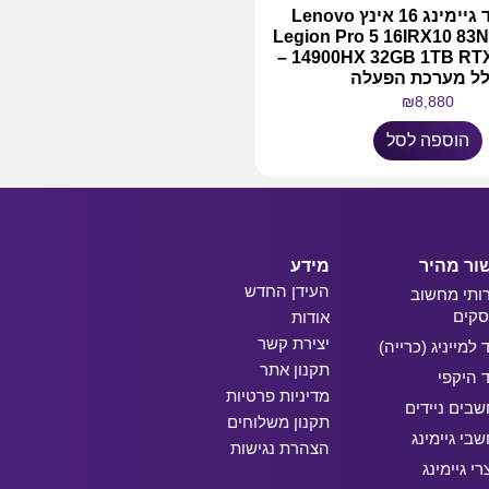
מחשב נייד גיימינג 16 אינץ Lenovo
Legion Pro 5 16IRX10 83N
14900HX 32GB 1TB RTX 5070 8GB –
לל מערכת הפעלה
₪
8,880
הוספה לסל
ור מהיר
מידע
העידן החדש
ותי מחשוב
קים
אודות
יצירת קשר
ד למייניג (כרייה)
תקנון אתר
ד היקפי
מדיניות פרטיות
בים ניידים
תקנון משלוחים
בי גיימינג
הצהרת נגישות
רי גיימינג