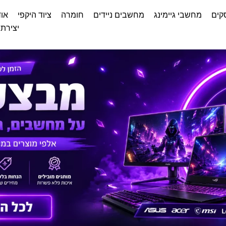
קים
מחשבי גיימינג
מחשבים ניידים
חומרה
ציוד היקפי
אוד
יצירת