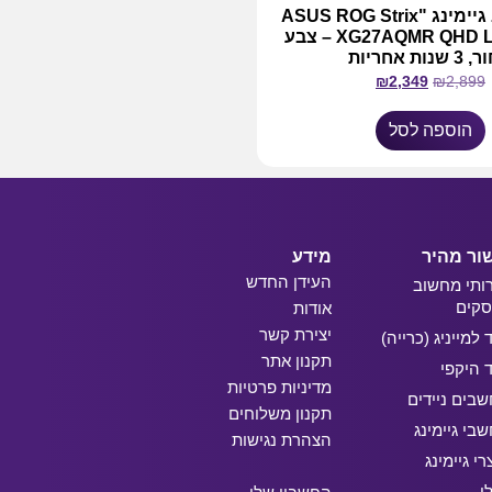
מסך מחשב גיימינג "ASUS ROG Strix
XG27AQMR QHD LED IPS 27 – צבע
נות אחריות
₪
2,349
₪
2,899
הוספה לסל
ור מהיר
מידע
העידן החדש
ותי מחשוב
קים
אודות
יצירת קשר
ד למייניג (כרייה)
תקנון אתר
ד היקפי
מדיניות פרטיות
בים ניידים
תקנון משלוחים
בי גיימינג
הצהרת נגישות
רי גיימינג
י