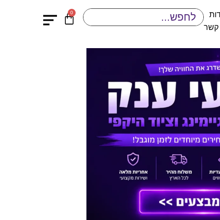
0
ות
 קשר