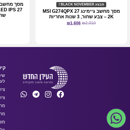
מבצע BLACK NOVEMBER !
מסך מחשב גיימינג 27 MSI G274QPX
שחור, 3 ש
2K – צבע שחור, 3 שנות אחריות
₪
1,606
₪
2,010
מידע נוסף
קיש
שיר
לעס
ציו
ציו
מחש
מחש
מוצ
כלל