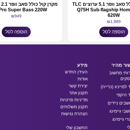
מקרן קול כולל סאב וופר 5.1 ערוצים TLC
Pro Super Bass 220W
Q75H Sub-flagship Hom
620W
₪
949
₪
1,889
הוספה לסל
הוספה לסל
ור מהיר
מידע
העידן החדש
ותי מחשוב
קים
אודות
יצירת קשר
ד למייניג (כרייה)
תקנון אתר
ד היקפי
מדיניות פרטיות
בים ניידים
תקנון משלוחים
בי גיימינג
הצהרת נגישות
רי גיימינג
י
החשבון שלי