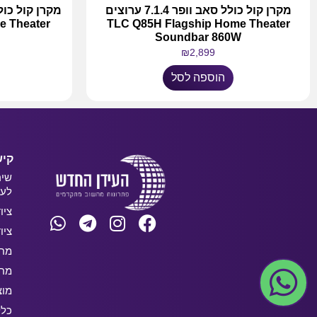
מקרן קול כולל סאב וופר 7.1.4 ערוצים
e Theater
TLC Q85H Flagship Home Theater
Soundbar 860W
₪
2,899
הוספה לסל
קיש
שיר
לעס
ציו
ציו
מחש
מחש
מוצ
כלל