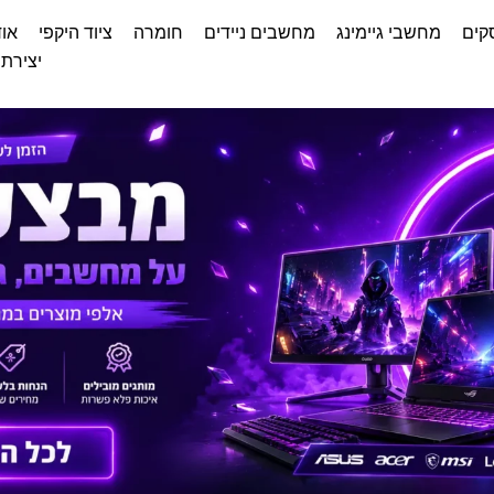
קים
מחשבי גיימינג
מחשבים ניידים
חומרה
ציוד היקפי
אוד
יצירת