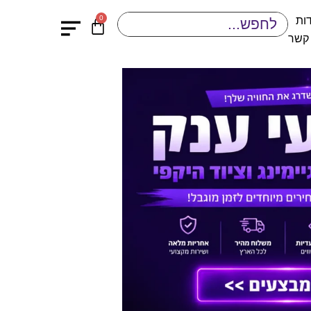
0
ות
 קשר