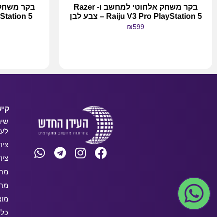
בקר משחק אלחוטי למחשב ו- Razer
Raiju V3 Pro PlayStation 5 – צבע לבן
₪
599
מידע נוסף
קיש
שיר
לעס
ציו
ציו
מחש
מחש
מוצ
כלל