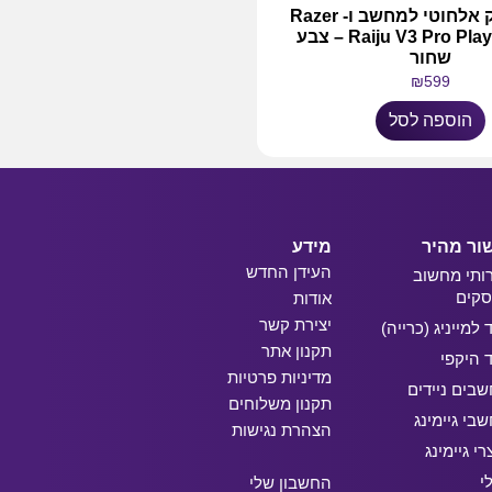
בקר משחק אלחוטי למחשב ו- Razer
Raiju V3 Pro PlayStation 5 – צבע
שחור
₪
599
הוספה לסל
ור מהיר
מידע
העידן החדש
ותי מחשוב
קים
אודות
יצירת קשר
ד למייניג (כרייה)
תקנון אתר
ד היקפי
מדיניות פרטיות
בים ניידים
תקנון משלוחים
בי גיימינג
הצהרת נגישות
רי גיימינג
י
החשבון שלי