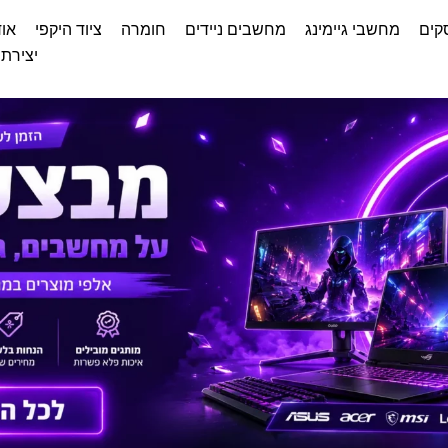
קים
מחשבי גיימינג
מחשבים ניידים
חומרה
ציוד היקפי
אוד
יצירת