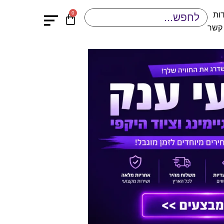
0
ות
 קשר