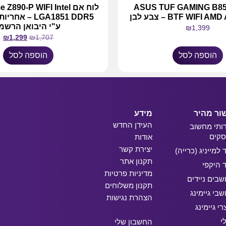
 אם ASUS TUF GAMING B850-
לוח אם 90-P WIFI Intel
BTF WIFI – צבע לבן
ע"י היבואן הרשמ
₪
1,399
₪
1,299
₪
1,707
הוספה לסל
הוספה לסל
ור מהיר
מידע
העידן החדש
ותי מחשוב
קים
אודות
יצירת קשר
ד למייניג (כרייה)
תקנון אתר
ד היקפי
מדיניות פרטיות
בים ניידים
תקנון משלוחים
בי גיימינג
הצהרת נגישות
רי גיימינג
י
החשבון שלי