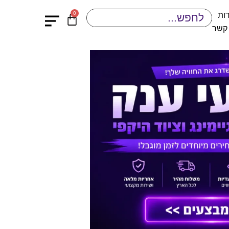
0
ות
 קשר