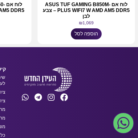
לוח אם ASUS TUF GAMING B850M-
לוח
PLUS WIFI7 W AMD AM5 DDR5 – צבע
 AMD AM5 DDR5
לבן
₪
1,069
הוספה לסל
קיש
שיר
לעס
ציו
ציו
מחש
מחש
מוצ
כלל