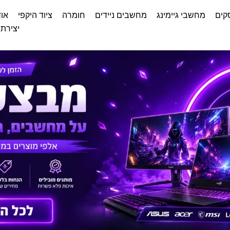
קים
מחשבי גיימינג
מחשבים ניידים
חומרה
ציוד היקפי
אוד
יצירת