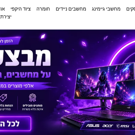
קים
מחשבי גיימינג
מחשבים ניידים
חומרה
ציוד היקפי
אוד
יצירת