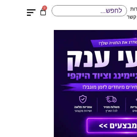
0
ות
 קשר