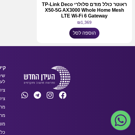
ראוטר כולל מודם סלולרי TP-Link Deco
X50-5G AX3000 Whole Home Mesh
LTE Wi-Fi 6 Gateway
₪
1,369
הוספה לסל
קיש
שיר
לעס
ציו
ציו
מחש
מחש
מוצ
כלל