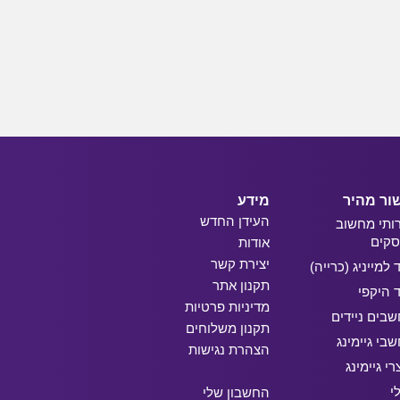
ור מהיר
מידע
העידן החדש
ותי מחשוב
קים
אודות
יצירת קשר
ד למייניג (כרייה)
תקנון אתר
ד היקפי
מדיניות פרטיות
בים ניידים
תקנון משלוחים
בי גיימינג
הצהרת נגישות
רי גיימינג
י
החשבון שלי