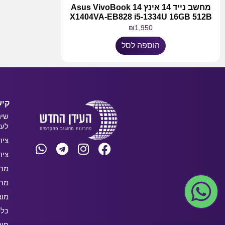
מחשב נייד 14 אינץ Asus VivoBook 14
X1404VA-EB828 i5-1334U 16GB 512B
₪
1,950
הוספה לסל
קיש
שיר
לעס
ציו
ציו
מחש
מחש
מוצ
כלל
חו