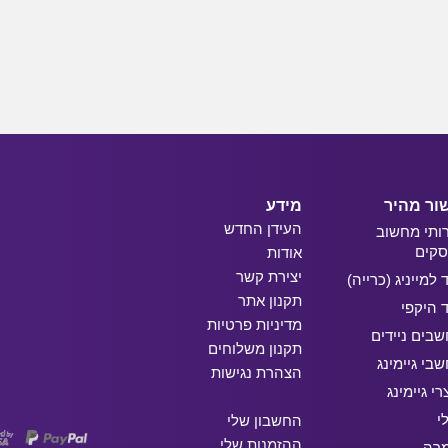
ור מהיר
מידע
העידן החדש
ותי מחשוב
קים
אודות
יצירת קשר
ד למייניג (כרייה)
תקנון אתר
ד היקפי
מדיניות פרטיות
בים ניידים
תקנון משלוחים
בי גיימינג
הצהרת נגישות
רי גיימינג
י
החשבון שלי
ההזמנות שלי
מרה