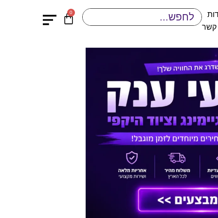
0
ות
 קשר