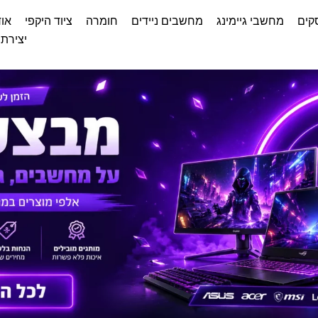
קים
מחשבי גיימינג
מחשבים ניידים
חומרה
ציוד היקפי
אוד
יצירת