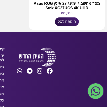
מסך מחשב גיימינג 27 אינץ Asus ROG
Strix XG27UCS 4K UHD
₪
1,949
הוספה לסל
קיש
שיר
לעס
ציו
ציו
מחש
מחש
מוצ
כלל
חו