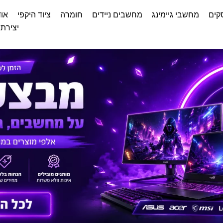
קים
מחשבי גיימינג
מחשבים ניידים
חומרה
ציוד היקפי
אוד
יצירת