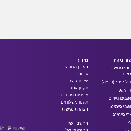
ור מהיר
מידע
העידן החדש
ותי מחשוב
קים
אודות
יצירת קשר
ד למייניג (כרייה)
תקנון אתר
ד היקפי
מדיניות פרטיות
בים ניידים
תקנון משלוחים
בי גיימינג
הצהרת נגישות
רי גיימינג
י
החשבון שלי
ההזמנות שלי
מרה