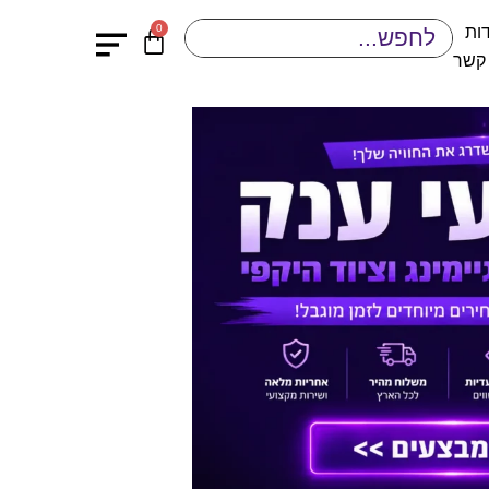
0
ות
 קשר